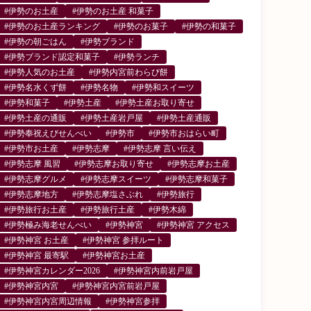
#伊勢のお土産
#伊勢のお土産 和菓子
#伊勢のお土産ランキング
#伊勢のお菓子
#伊勢の和菓子
#伊勢の朝ごはん
#伊勢ブランド
#伊勢ブランド認定和菓子
#伊勢ランチ
#伊勢人気のお土産
#伊勢内宮前わらび餅
#伊勢名水くず餅
#伊勢名物
#伊勢和スイーツ
#伊勢和菓子
#伊勢土産
#伊勢土産お取り寄せ
#伊勢土産の通販
#伊勢土産岩戸屋
#伊勢土産通販
#伊勢奉祝えびせんべい
#伊勢市
#伊勢市おはらい町
#伊勢市お土産
#伊勢志摩
#伊勢志摩 言い伝え
#伊勢志摩 風習
#伊勢志摩お取り寄せ
#伊勢志摩お土産
#伊勢志摩グルメ
#伊勢志摩スイーツ
#伊勢志摩和菓子
#伊勢志摩地方
#伊勢志摩塩さぶれ
#伊勢旅行
#伊勢旅行お土産
#伊勢旅行土産
#伊勢木綿
#伊勢極み海老せんべい
#伊勢神宮
#伊勢神宮 アクセス
#伊勢神宮 お土産
#伊勢神宮 参拝ルート
#伊勢神宮 最寄駅
#伊勢神宮お土産
#伊勢神宮カレンダー2026
#伊勢神宮内前岩戸屋
#伊勢神宮内宮
#伊勢神宮内宮前岩戸屋
#伊勢神宮内宮周辺情報
#伊勢神宮参拝