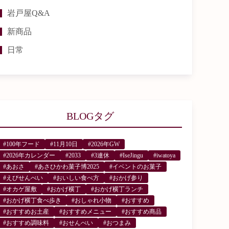
岩戸屋Q&A
新商品
日常
BLOGタグ
#100年フード
#11月10日
#2026年GW
#2026年カレンダー
#2033
#3連休
#IseJingu
#iwatoya
#あおさ
#あさひかわ菓子博2025
#イベントのお菓子
#えびせんべい
#おいしい食べ方
#おかげ参り
#オカゲ屋敷
#おかげ横丁
#おかげ横丁ランチ
#おかげ横丁食べ歩き
#おしゃれ小物
#おすすめ
#おすすめお土産
#おすすめメニュー
#おすすめ商品
#おすすめ調味料
#おせんべい
#おつまみ