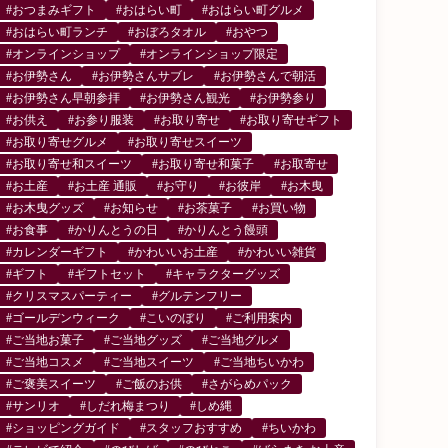
#おつまみギフト
#おはらい町
#おはらい町グルメ
#おはらい町ランチ
#おぼろタオル
#おやつ
#オンラインショップ
#オンラインショップ限定
#お伊勢さん
#お伊勢さんサブレ
#お伊勢さんで朝活
#お伊勢さん早朝参拝
#お伊勢さん観光
#お伊勢参り
#お供え
#お参り服装
#お取り寄せ
#お取り寄せギフト
#お取り寄せグルメ
#お取り寄せスイーツ
#お取り寄せ和スイーツ
#お取り寄せ和菓子
#お取寄せ
#お土産
#お土産 通販
#お守り
#お彼岸
#お木曳
#お木曳グッズ
#お知らせ
#お茶菓子
#お買い物
#お食事
#かりんとうの日
#かりんとう饅頭
#カレンダーギフト
#かわいいお土産
#かわいい雑貨
#ギフト
#ギフトセット
#キャラクターグッズ
#クリスマスパーティー
#グルテンフリー
#ゴールデンウィーク
#こいのぼり
#ご利用案内
#ご当地お菓子
#ご当地グッズ
#ご当地グルメ
#ご当地コスメ
#ご当地スイーツ
#ご当地ちいかわ
#ご褒美スイーツ
#ご飯のお供
#さがらめパック
#サンリオ
#しだれ梅まつり
#しめ縄
#ショッピングガイド
#スタッフおすすめ
#ちいかわ