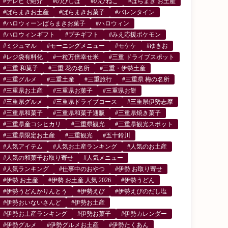
#テレビで紹介
#のびしば
#のびねこ
#ばらまき お土産
#ばらまきお土産
#ばらまきお菓子
#バレンタイン
#ハロウィーンばらまきお菓子
#ハロウィン
#ハロウィンギフト
#プチギフト
#みえ応援ポケモン
#ミジュマル
#モーニングメニュー
#モケケ
#ゆきお
#レジ袋有料化
#一粒万倍幸せ米
#三重 ドライブスポット
#三重 和菓子
#三重 花の名所
#三重・伊勢土産
#三重グルメ
#三重土産
#三重旅行
#三重県 梅の名所
#三重県お土産
#三重県お菓子
#三重県お餅
#三重県グルメ
#三重県ドライブコース
#三重県伊勢志摩
#三重県和菓子
#三重県和菓子通販
#三重県焼き菓子
#三重県産コシヒカリ
#三重県観光
#三重県観光スポット
#三重県限定お土産
#三重観光
#五十鈴川
#人気アイテム
#人気お土産ランキング
#人気のお土産
#人気の和菓子お取り寄せ
#人気メニュー
#人気ランキング
#仕事中のおやつ
#伊勢 お取り寄せ
#伊勢 お土産
#伊勢 お土産 人気 2026
#伊勢うどん
#伊勢うどんかりんとう
#伊勢えび
#伊勢えびのだし塩
#伊勢おいないさんど
#伊勢お土産
#伊勢お土産ランキング
#伊勢お菓子
#伊勢カレンダー
#伊勢グルメ
#伊勢グルメお土産
#伊勢たくあん