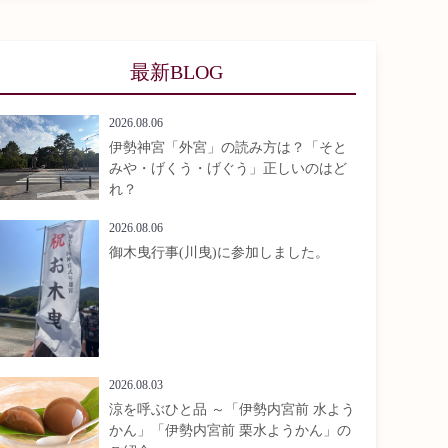
最新BLOG
2026.08.06
伊勢神宮「外宮」の読み方は？「そと
みや・げくう・げぐう」正しいのはど
れ？
2026.08.06
御木曳行事(川曳)に参加しました。
2026.08.03
涼を呼ぶひと品 ～「伊勢内宮前 水よう
かん」「伊勢内宮前 栗水ようかん」の