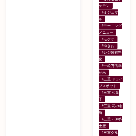
ケモン
#ミジュマ
ル
#モーニング
メニュー
#モケケ
#ゆきお
#レジ袋有料
化
#一粒万倍幸
せ米
#三重 ドライ
ブスポット
#三重 和菓
子
#三重 花の名
所
#三重・伊勢
土産
#三重グル