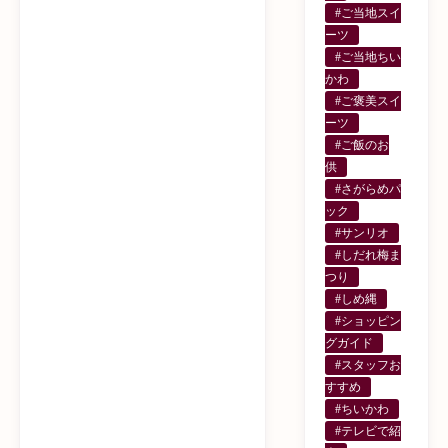
#ご当地スイ
ーツ
#ご当地ちい
かわ
#ご褒美スイ
ーツ
#ご飯のお
供
#さがらめパ
ック
#サンリオ
#しだれ梅ま
つり
#しめ縄
#ショッピン
グガイド
#スタッフお
すすめ
#ちいかわ
#テレビで紹