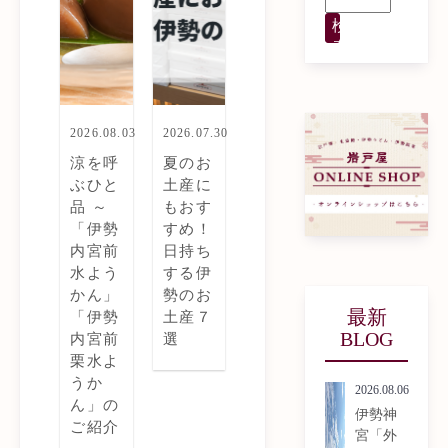
検
索
2026.08.03
2026.07.30
涼を呼
夏のお
ぶひと
土産に
品 ～
もおす
「伊勢
すめ！
内宮前
日持ち
水よう
する伊
かん」
勢のお
最新
「伊勢
土産７
BLOG
内宮前
選
栗水よ
うか
2026.08.06
ん」の
伊勢神
ご紹介
宮「外