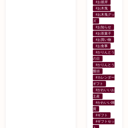
#お彼岸
#お木曳
#お木曳グッ
ズ
#お知らせ
#お茶菓子
#お買い物
#お食事
#かりんとう
の日
#かりんとう
饅頭
#カレンダー
ギフト
#かわいいお
土産
#かわいい雑
貨
#ギフト
#ギフトセッ
ト