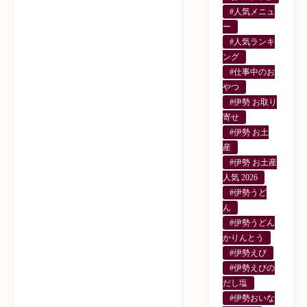
#人気メニュ
ー
#人気ランキ
ング
#仕事中のお
やつ
#伊勢 お取り
寄せ
#伊勢 お土
産
#伊勢 お土産
人気 2026
#伊勢うど
ん
#伊勢うどん
かりんとう
#伊勢えび
#伊勢えびの
だし塩
#伊勢おいな