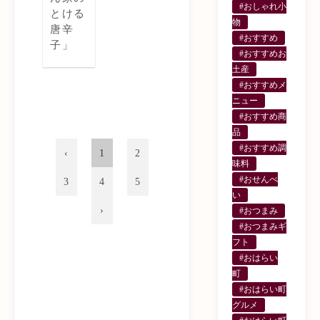
#おしゃれ小
とける
物
唐辛
#おすすめ
子」
#おすすめお
土産
#おすすめメ
ニュー
#おすすめ商
品
#おすすめ調
1
2
味料
#おせんべ
3
4
5
い
#おつまみ
#おつまみギ
フト
#おはらい
町
#おはらい町
グルメ