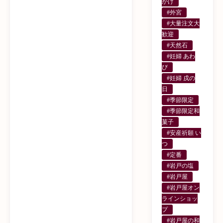
かけ
#外宮
#大量注文大
歓迎
#天然石
#妊婦 あわ
び
#妊婦 戌の
日
#季節限定
#季節限定和
菓子
#安産祈願 い
つ
#定番
#岩戸の塩
#岩戸屋
#岩戸屋オン
ラインショッ
プ
#岩戸屋の和