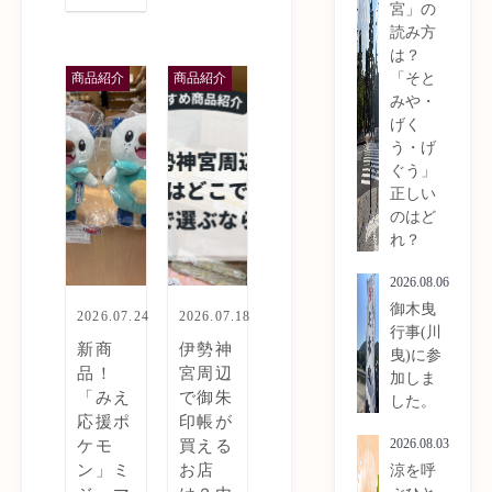
宮」の
読み方
は？
「そと
商品紹介
商品紹介
みや・
げく
う・げ
ぐう」
正しい
のはど
れ？
2026.08.06
御木曳
2026.07.24
2026.07.18
行事(川
新商
伊勢神
曳)に参
品！
宮周辺
加しま
「みえ
で御朱
した。
応援ポ
印帳が
2026.08.03
ケモ
買える
ン」ミ
お店
涼を呼