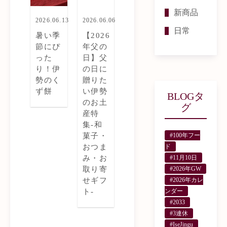
新商品
2026.06.13
2026.06.06
日常
暑い季
【2026
節にぴ
年父の
った
日】父
り！伊
の日に
勢のく
贈りた
ず餅
い伊勢
BLOGタ
のお土
グ
産特
集-和
#100年フー
菓子・
ド
おつま
#11月10日
み・お
#2026年GW
取り寄
#2026年カレ
せギフ
ンダー
ト-
#2033
#3連休
#IseJingu