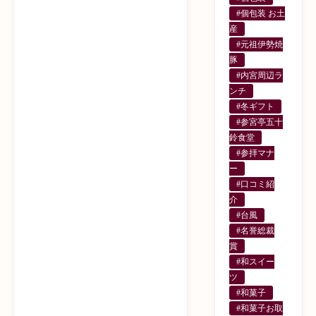
#個包装 お土
産
#元祖伊勢焼
豚
#内宮周辺ラ
ンチ
#冬ギフト
#参宮亭五十
鈴食堂
#参拝マナ
ー
#口コミ紹
介
#台風
#名誉総裁
賞
#和スイー
ツ
#和菓子
#和菓子お取