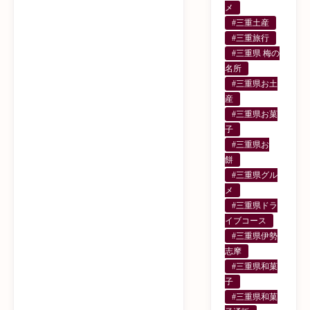
メ
#三重土産
#三重旅行
#三重県 梅の
名所
#三重県お土
産
#三重県お菓
子
#三重県お
餅
#三重県グル
メ
#三重県ドラ
イブコース
#三重県伊勢
志摩
#三重県和菓
子
#三重県和菓