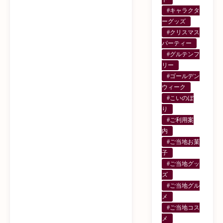
#キャラクタ
ーグッズ
#クリスマス
パーティー
#グルテンフ
リー
#ゴールデン
ウィーク
#こいのぼ
り
#ご利用案
内
#ご当地お菓
子
#ご当地グッ
ズ
#ご当地グル
メ
#ご当地コス
メ