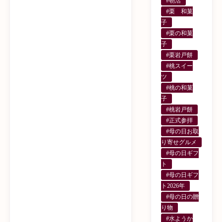
#朝活
#栗 和菓
子
#栗の和菓
子
#栗岩戸餅
#桃スイー
ツ
#桃の和菓
子
#桃岩戸餅
#正式参拝
#母の日お取
り寄せグルメ
#母の日ギフ
ト
#母の日ギフ
ト2026年
#母の日の贈
り物
#水ようか