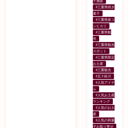
子通販
#三重県焼き
菓子
#三重県産コ
シヒカリ
#三重県観
光
#三重県観光
スポット
#三重県限定
お土産
#三重観光
#五十鈴川
#人気アイテ
ム
#人気お土産
ランキング
#人気のお土
産
#人気の和菓
子お取り寄せ