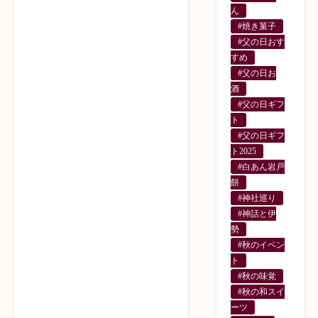
ん
#焼き菓子
#父の日おす
すめ
#父の日お
酒
#父の日ギフ
ト
#父の日ギフ
ト2025
#白あん岩戸
餅
#神社巡り
#神話と伊
勢
#秋のイベン
ト
#秋の味覚
#秋の和スイ
ーツ