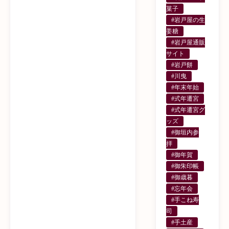
菓子
#岩戸屋の生
姜糖
#岩戸屋通販
サイト
#岩戸餅
#川曳
#年末年始
#式年遷宮
#式年遷宮グ
ッズ
#御垣内参
拝
#御年賀
#御朱印帳
#御歳暮
#忘年会
#手こね寿
司
#手土産