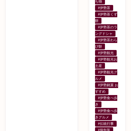
ち物
#伊勢茶
#伊勢茶くず
餅
#伊勢茶のラ
ングドシャ
#伊勢茶わら
び餅
#伊勢観光
#伊勢観光お
土産
#伊勢観光グ
ルメ
#伊勢銘菓 お
すすめ
#伊勢食べ歩
き
#伊勢食べ歩
きグルメ
#伝統行事
#個包装