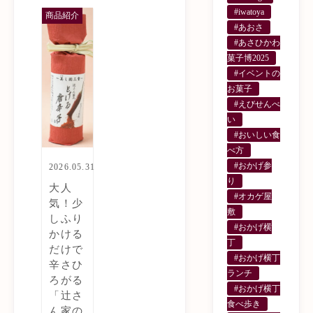
#iwatoya
商品紹介
#あおさ
#あさひかわ
菓子博2025
#イベントの
お菓子
#えびせんべ
い
#おいしい食
べ方
#おかげ参
2026.05.31
り
大人
#オカゲ屋
気！少
敷
しふり
#おかげ横
かける
丁
だけで
#おかげ横丁
辛さひ
ランチ
ろがる
#おかげ横丁
「辻󠄀さ
食べ歩き
ん家の