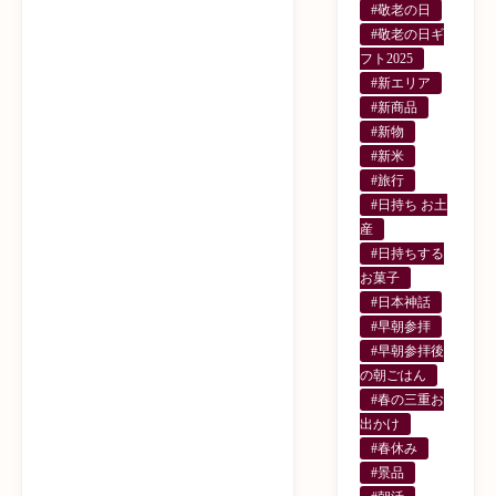
#敬老の日
#敬老の日ギ
フト2025
#新エリア
#新商品
#新物
#新米
#旅行
#日持ち お土
産
#日持ちする
お菓子
#日本神話
#早朝参拝
#早朝参拝後
の朝ごはん
#春の三重お
出かけ
#春休み
#景品