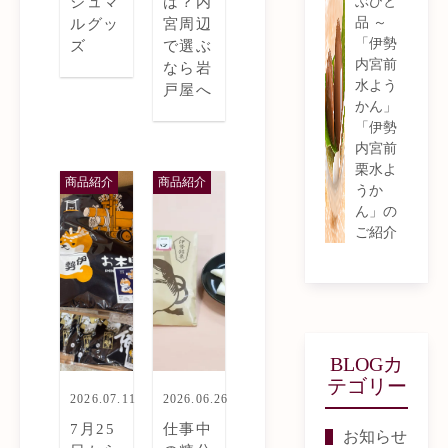
ぶひと
ジュマ
は？内
品 ～
ルグッ
宮周辺
「伊勢
ズ
で選ぶ
内宮前
なら岩
水よう
戸屋へ
かん」
「伊勢
内宮前
栗水よ
商品紹介
商品紹介
うか
ん」の
ご紹介
BLOGカ
テゴリー
2026.07.11
2026.06.26
7月25
仕事中
お知らせ