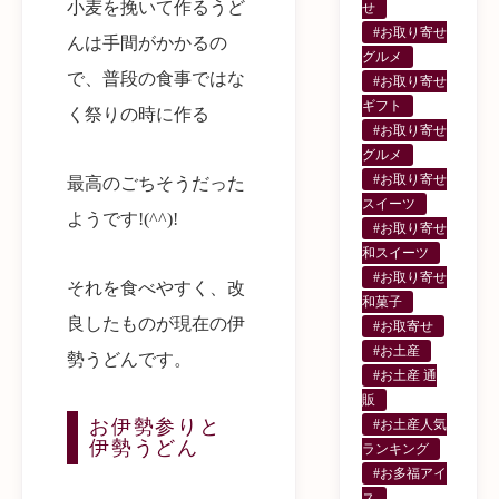
小麦を挽いて作るうど
せ
#お取り寄せ
んは手間がかかるの
グルメ
で、普段の食事ではな
#お取り寄せ
ギフト
く祭りの時に作る
#お取り寄せ
グルメ
#お取り寄せ
最高のごちそうだった
スイーツ
ようです!(^^)!
#お取り寄せ
和スイーツ
#お取り寄せ
それを食べやすく、改
和菓子
良したものが現在の伊
#お取寄せ
#お土産
勢うどんです。
#お土産 通
販
お伊勢参りと
#お土産人気
伊勢うどん
ランキング
#お多福アイ
ス