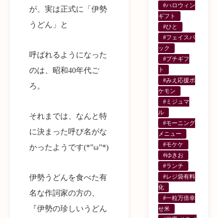
#ハロウィン
が、実は正式に「伊勢
ギフト
うどん」と
#ひと
#フェイスパ
ック
呼ばれるようになった
#プチギフ
ト
のは、昭和40年代ご
#みえ応援ポ
ろ。
ケモン
#ミジュマ
ル
それまでは、なんと特
#モーニング
に決まった呼び名がな
メニュー
#モケケ
かったようです(*”ω”*)
#ゆきお
#ランチ
#レジ袋有料
伊勢うどんを食べた有
化
名な作詞家の方の、
#一粒万倍幸
『伊勢の珍しいうどん
せ米