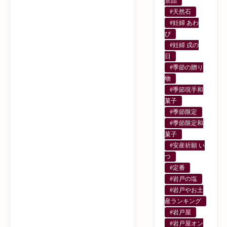
景品
#天然石
#妊婦 あわ
び
#妊婦 戌の
日
#季節の贈り
物
#季節現手和
菓子
#季節限定
#季節限定和
菓子
#安産祈願 い
つ
#定番
#岩戸の塩
#岩戸やお土
産ランキング
#岩戸屋
#岩戸屋オン