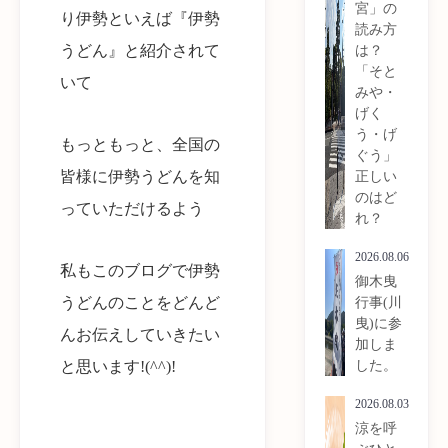
宮」の
り伊勢といえば『伊勢
読み方
うどん』と紹介されて
は？
「そと
いて
みや・
げく
う・げ
もっともっと、全国の
ぐう」
皆様に伊勢うどんを知
正しい
のはど
っていただけるよう
れ？
2026.08.06
私もこのブログで伊勢
御木曳
うどんのことをどんど
行事(川
曳)に参
んお伝えしていきたい
加しま
した。
と思います!(^^)!
2026.08.03
涼を呼