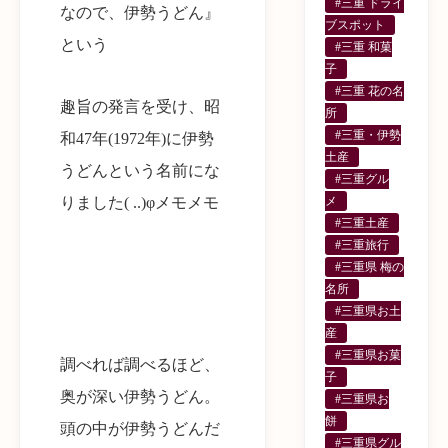
#三重 ドライ
なので、伊勢うどん』
ブスポット
という
#三重 和菓
子
#三重 花の名
趣旨の発言を受け、昭
所
#三重・伊勢
和47年(1972年)に伊勢
土産
うどんという名前にな
#三重グル
メ
りました( ..)φメモメモ
#三重土産
#三重旅行
#三重県 梅の
名所
#三重県お土
産
#三重県お菓
調べれば調べるほど、
子
奥が深い伊勢うどん。
#三重県お
餅
頭の中が伊勢うどんだ
#三重県グル