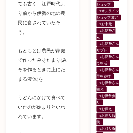
ても古く、江戸時代よ
ショップ
#オンライン
り前から伊勢の地の農
ショップ限定
民に食されていたそ
#お中元
#お伊勢さ
う。
ん
#お伊勢さん
サブレ
もともとは農民が家庭
#お伊勢さん
で作ったみそたまり(み
で朝活
そを作るときに上にた
#お伊勢さん
早朝参拝
まる液体)を
#お伊勢さん
観光
#お伊勢参
うどんにかけて食べて
り
いたのが始まりといわ
#お供え
#お参り服
れています。
装
#お取り寄