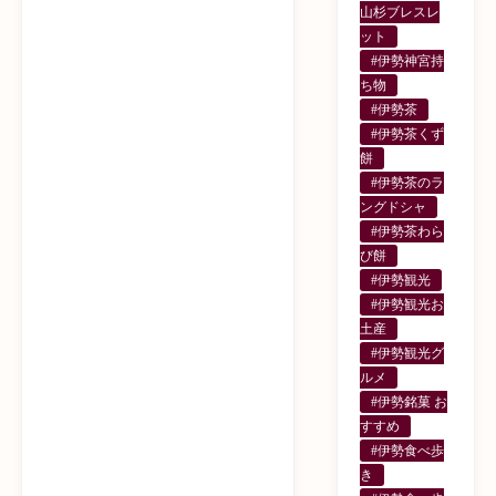
山杉ブレスレ
ット
#伊勢神宮持
ち物
#伊勢茶
#伊勢茶くず
餅
#伊勢茶のラ
ングドシャ
#伊勢茶わら
び餅
#伊勢観光
#伊勢観光お
土産
#伊勢観光グ
ルメ
#伊勢銘菓 お
すすめ
#伊勢食べ歩
き