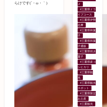
らけです(´・ω・｀)
メ
#三重県ドラ
イブコース
#三重県伊勢
志摩
#三重県和菓
子
#三重県和菓
子通販
#三重県焼き
菓子
#三重県産コ
シヒカリ
#三重県観
光
#三重県観光
スポット
#三重県限定
お土産
#三重観光