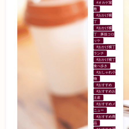
#オカゲ屋
敷
#おかげ横
丁
#おかげ横
丁 豚捨コロ
ッケ
#おかげ横丁
ランチ
#おかげ横丁
食べ歩き
#おしゃれ小
物
#おすすめ
#おすすめお
土産
#おすすめメ
ニュー
#おすすめ商
品