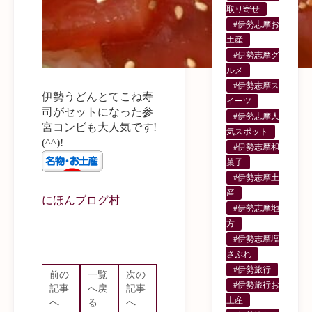
取り寄せ
#伊勢志摩お
土産
#伊勢志摩グ
ルメ
#伊勢志摩ス
伊勢うどんとてこね寿
イーツ
司がセットになった参
#伊勢志摩人
宮コンビも大人気です!
気スポット
(^^)!
#伊勢志摩和
菓子
#伊勢志摩土
産
にほんブログ村
#伊勢志摩地
方
#伊勢志摩塩
さぶれ
#伊勢旅行
前の
一覧
次の
#伊勢旅行お
記事
へ戻
記事
土産
へ
る
へ