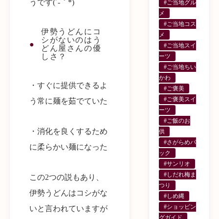
うです(´-｀*)
#ご当地グル
メ
#ご当地コス
伊勢うどんにコ
メ
シがないのはう
#ご当地スイ
どん屋さんの優
しさ？
ーツ
#ご当地ちい
かわ
・すぐに提供できるよ
#ご褒美
#ご褒美スイ
う常に麺を茹でていた
ーツ
#ご飯のお
・消化を良くするため
供
#さがらめパ
に柔らかい麺になった
ック
#サンリオ
#しだれ梅ま
この2つの説もあり、
つり
伊勢うどんはコシがな
#しめ縄
#ショッピン
いと言われていますが
グガイド