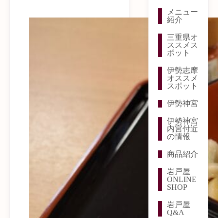
メニュー
紹介
三重県オ
ススメス
ポット
伊勢志摩
オススメ
スポット
伊勢神宮
伊勢神宮
内宮付近
の情報
商品紹介
岩戸屋
ONLINE
SHOP
岩戸屋
Q&A