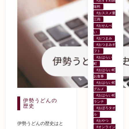
#おすすめ調
味料
#おススメ量
三両
#おせんべ
い
#おつまみ
#おつまみギ
フト
#おはらい
町
#おはらい町
お食事
#おはらい町
グルメ
#おはらい町
伊勢うどんの
ランチ
歴史
#おぼろタオ
ル
#おやつ
伊勢うどんの歴史はと
#オンライン