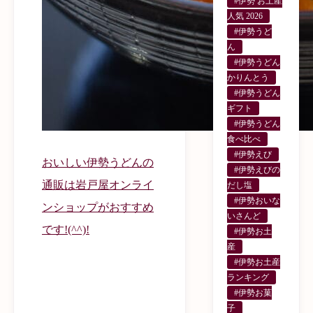
#伊勢 お土産
人気 2026
#伊勢うど
ん
#伊勢うどん
かりんとう
#伊勢うどん
ギフト
#伊勢うどん
食べ比べ
#伊勢えび
おいしい伊勢うどんの
#伊勢えびの
通販は岩戸屋オンライ
だし塩
#伊勢おいな
ンショップがおすすめ
いさんど
です!(^^)!
#伊勢お土
産
#伊勢お土産
ランキング
#伊勢お菓
子