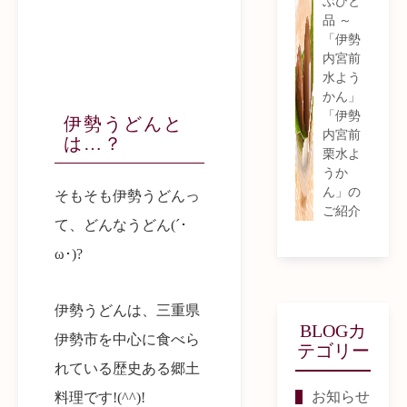
ぶひと
品 ～
「伊勢
内宮前
水よう
かん」
「伊勢
伊勢うどんと
内宮前
は…？
栗水よ
うか
ん」の
そもそも伊勢うどんっ
ご紹介
て、どんなうどん(´･
ω･)?
伊勢うどんは、三重県
BLOGカ
伊勢市を中心に食べら
テゴリー
れている歴史ある郷土
お知らせ
料理です!(^^)!