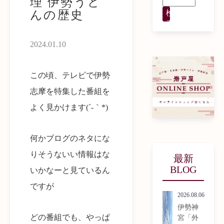
理 伊勢うど
んの歴史
検
索
2024.01.10
この頃、テレビで伊勢
志摩を特集した番組を
よく見かけます(´-｀*)
何かブログのネタにな
りそうないい情報はな
最新
BLOG
いかなーと見ているん
ですが
2026.08.06
伊勢神
どの番組でも、やっぱ
宮「外