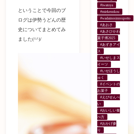
#iwatoya
ということで今回のブ
#miekennkou
#wadainosinnsupotto
ログは伊勢うどんの歴
#あおさ
史についてまとめてみ
#あさひかわ
菓子博2025
ました(^^)/
#あずきアイ
ス
#いせしまス
イーツ
#いせほうし
ゅく
#イベントの
お菓子
#えびせんべ
い
#おいしい食
べ方
#おかげ参
り