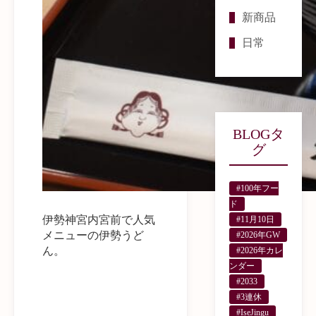
新商品
日常
BLOGタ
グ
#100年フー
ド
伊勢神宮内宮前で人気
#11月10日
メニューの伊勢うど
#2026年GW
ん。
#2026年カレ
ンダー
#2033
#3連休
#IseJingu