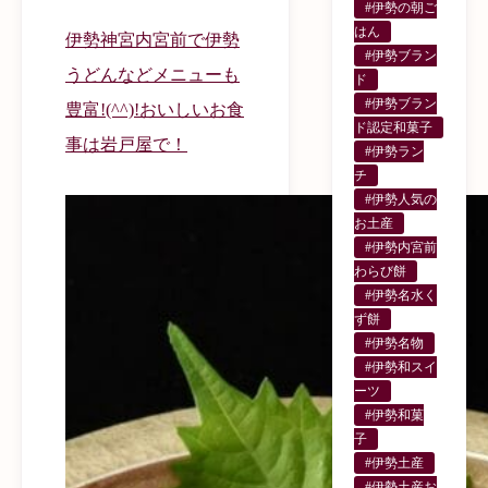
#伊勢の朝ご
はん
伊勢神宮内宮前で伊勢
#伊勢ブラン
うどんなどメニューも
ド
#伊勢ブラン
豊富!(^^)!おいしいお食
ド認定和菓子
事は岩戸屋で！
#伊勢ラン
チ
#伊勢人気の
お土産
#伊勢内宮前
わらび餅
#伊勢名水く
ず餅
#伊勢名物
#伊勢和スイ
ーツ
#伊勢和菓
子
#伊勢土産
#伊勢土産お