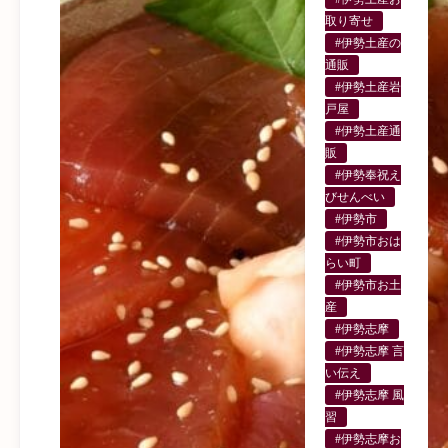
取り寄せ
#伊勢土産の
通販
#伊勢土産岩
戸屋
#伊勢土産通
販
#伊勢奉祝え
びせんべい
#伊勢市
#伊勢市おは
らい町
#伊勢市お土
産
#伊勢志摩
#伊勢志摩 言
い伝え
#伊勢志摩 風
習
#伊勢志摩お