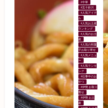
#中華
#五十鈴川
#人気アイテ
ム
#人気お土産
ランキング
#人気のお土
産
#人気の和菓
子お取り寄せ
#人気メニュ
ー
#人気ランキ
ング
#仕事中のお
やつ
#伊勢 お取り
寄せ
#伊勢 お土
産