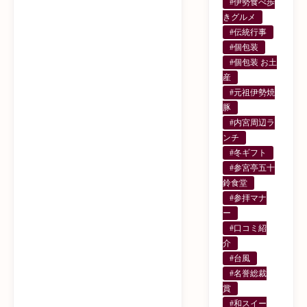
#伊勢食べ歩
きグルメ
#伝統行事
#個包装
#個包装 お土
産
#元祖伊勢焼
豚
#内宮周辺ラ
ンチ
#冬ギフト
#参宮亭五十
鈴食堂
#参拝マナ
ー
#口コミ紹
介
#台風
#名誉総裁
賞
#和スイー