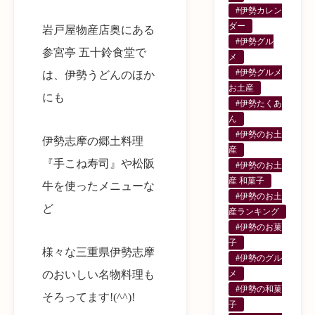
#伊勢カレン
ダー
岩戸屋物産店奥にある
#伊勢グル
参宮亭 五十鈴食堂で
メ
#伊勢グルメ
は、伊勢うどんのほか
お土産
にも
#伊勢たくあ
ん
#伊勢のお土
伊勢志摩の郷土料理
産
『手こね寿司』や松阪
#伊勢のお土
産 和菓子
牛を使ったメニューな
#伊勢のお土
ど
産ランキング
#伊勢のお菓
子
様々な三重県伊勢志摩
#伊勢のグル
メ
のおいしい名物料理も
#伊勢の和菓
そろってます!(^^)!
子