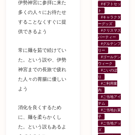
伊勢神宮に参拝に来た
#ギフトセッ
ト
多くの人々にお待たせ
#キャラクタ
することなくすぐに提
ーグッズ
#クリスマス
供できるよう
パーティー
#グルテンフ
常に麺を茹で続けてい
リー
#ゴールデン
た。という説や、伊勢
ウィーク
神宮までの長旅で疲れ
#こいのぼ
り
た人々の胃腸に優しい
#ご利用案
よう
内
#ご当地アイ
テム
消化を良くするため
#ご当地お菓
子
に、麺を柔らかくし
#ご当地グッ
た。という説もあるよ
ズ