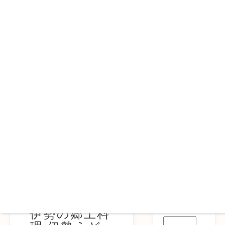
岩戸屋BLOG
HOME
>
岩戸屋BLOG
>
日常
>
伊勢の郷土料理 伊勢うどんの歴史
キーワー
ドから探
日常
す
伊勢の郷土料