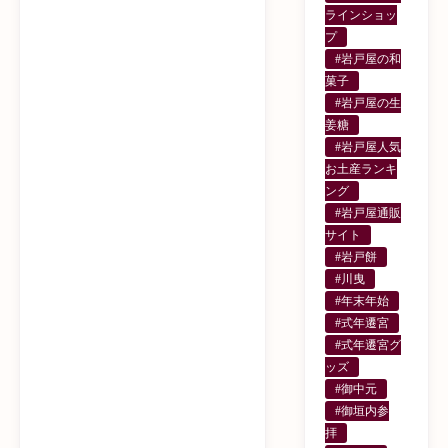
ラインショッ
プ
#岩戸屋の和
菓子
#岩戸屋の生
姜糖
#岩戸屋人気
お土産ランキ
ング
#岩戸屋通販
サイト
#岩戸餅
#川曳
#年末年始
#式年遷宮
#式年遷宮グ
ッズ
#御中元
#御垣内参
拝