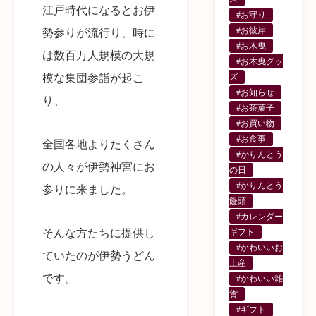
江戸時代になるとお伊
#お守り
#お彼岸
勢参りが流行り、時に
#お木曳
は数百万人規模の大規
#お木曳グッ
ズ
模な集団参詣が起こ
#お知らせ
り、
#お茶菓子
#お買い物
#お食事
全国各地よりたくさん
#かりんとう
の人々が伊勢神宮にお
の日
#かりんとう
参りに来ました。
饅頭
#カレンダー
ギフト
そんな方たちに提供し
#かわいいお
ていたのが伊勢うどん
土産
です。
#かわいい雑
貨
#ギフト