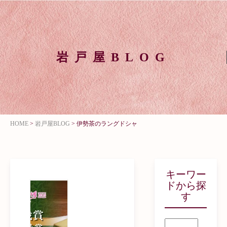
岩戸屋BLOG
HOME
>
岩戸屋BLOG
>
伊勢茶のラングドシャ
キーワー
ドから探
す