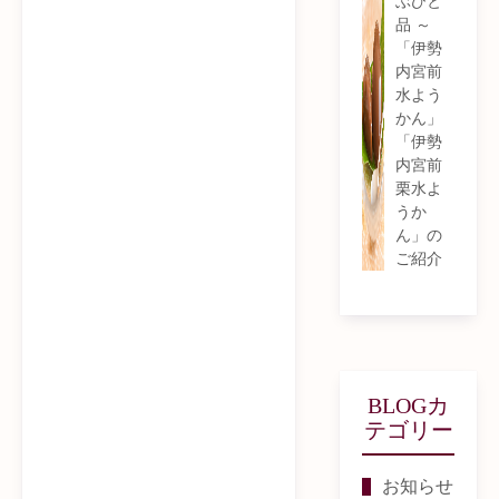
ぶひと
品 ～
「伊勢
内宮前
水よう
かん」
「伊勢
内宮前
栗水よ
うか
ん」の
ご紹介
BLOGカ
テゴリー
お知らせ