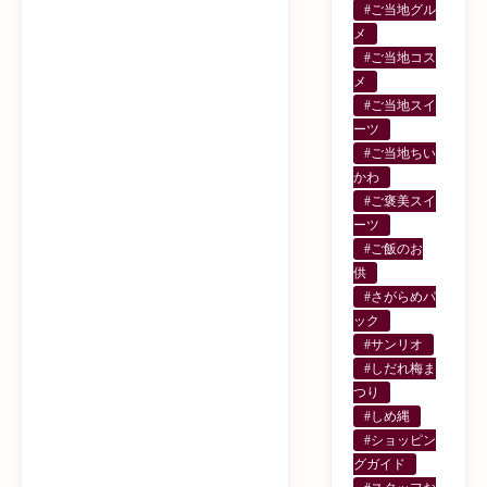
#ご当地グル
メ
#ご当地コス
メ
#ご当地スイ
ーツ
#ご当地ちい
かわ
#ご褒美スイ
ーツ
#ご飯のお
供
#さがらめパ
ック
#サンリオ
#しだれ梅ま
つり
#しめ縄
#ショッピン
グガイド