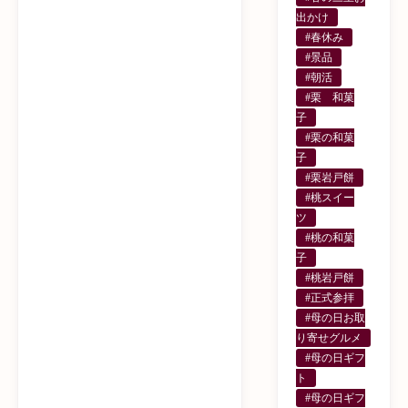
出かけ
#春休み
#景品
#朝活
#栗 和菓
子
#栗の和菓
子
#栗岩戸餅
#桃スイー
ツ
#桃の和菓
子
#桃岩戸餅
#正式参拝
#母の日お取
り寄せグルメ
#母の日ギフ
ト
#母の日ギフ