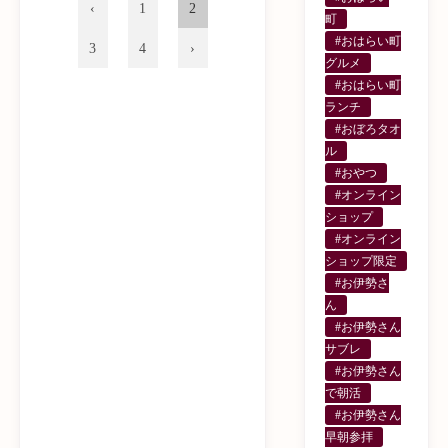
1
2
町
#おはらい町
3
4
グルメ
#おはらい町
ランチ
#おぼろタオ
ル
#おやつ
#オンライン
ショップ
#オンライン
ショップ限定
#お伊勢さ
ん
#お伊勢さん
サブレ
#お伊勢さん
で朝活
#お伊勢さん
早朝参拝