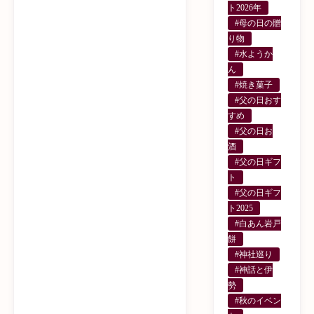
ト2026年
#母の日の贈
り物
#水ようか
ん
#焼き菓子
#父の日おす
すめ
#父の日お
酒
#父の日ギフ
ト
#父の日ギフ
ト2025
#白あん岩戸
餅
#神社巡り
#神話と伊
勢
#秋のイベン