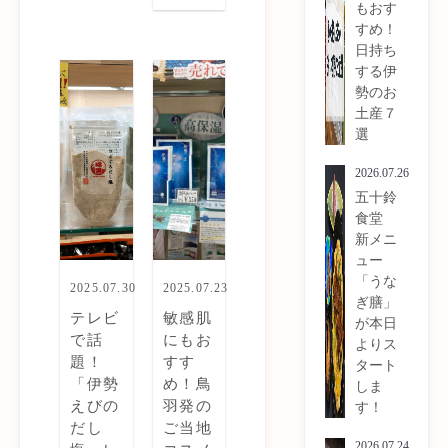
もおす
すめ！
日持ち
する伊
勢のお
土産７
選
2026.07.26
五十鈴
食堂
新メニ
ュー
「うな
2025.07.30
2025.07.23
ぎ膳」
テレビ
敏感肌
が本日
で話
にもお
よりス
題！
すす
タート
「伊勢
め！鳥
しま
えびの
羽発の
す！
だし
ご当地
2026.07.24