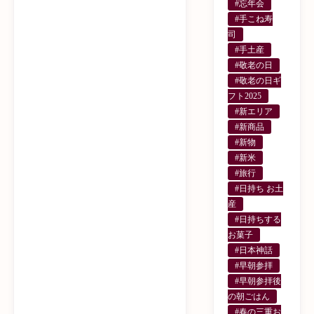
#忘年会
#手こね寿
司
#手土産
#敬老の日
#敬老の日ギ
フト2025
#新エリア
#新商品
#新物
#新米
#旅行
#日持ち お土
産
#日持ちする
お菓子
#日本神話
#早朝参拝
#早朝参拝後
の朝ごはん
#春の三重お