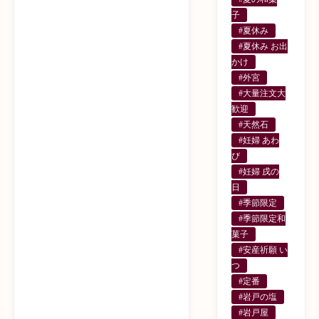
子
#夏休み
#夏休み お出
かけ
#外宮
#大量注文大
歓迎
#天然石
#妊婦 あわ
び
#妊婦 戌の
日
#季節限定
#季節限定和
菓子
#安産祈願 い
つ
#定番
#岩戸の塩
#岩戸屋