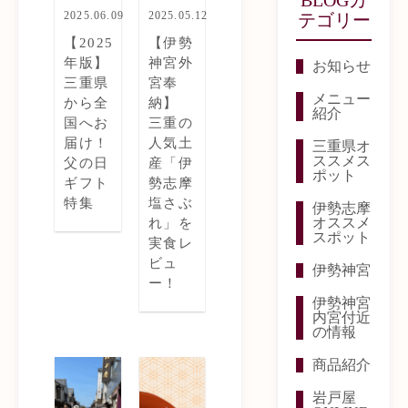
2025.06.09
2025.05.12
テゴリー
【2025
【伊勢
年版】
神宮外
お知らせ
三重県
宮奉
メニュー
から全
納】
紹介
国へお
三重の
届け！
人気土
三重県オ
ススメス
父の日
産「伊
ポット
ギフト
勢志摩
特集
塩さぶ
伊勢志摩
オススメ
れ」を
スポット
実食レ
ビュ
伊勢神宮
ー！
伊勢神宮
内宮付近
の情報
商品紹介
岩戸屋