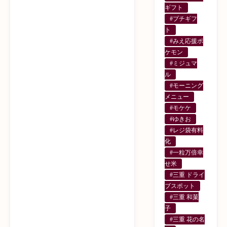
ギフト
#プチギフ
ト
#みえ応援ポ
ケモン
#ミジュマ
ル
#モーニング
メニュー
#モケケ
#ゆきお
#レジ袋有料
化
#一粒万倍幸
せ米
#三重 ドライ
ブスポット
#三重 和菓
子
#三重 花の名