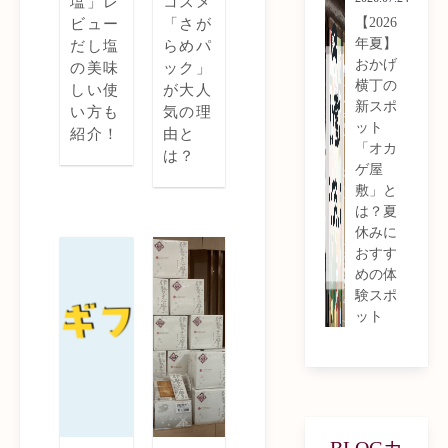
塩」レ
コスメ
【2026
ビュー
「さが
年夏】
だし塩
らめパ
おかげ
の美味
ック」
横丁の
しい使
が大人
新スポ
い方も
気の理
ット
紹介！
由と
「オカ
は？
ゲ屋
敷」と
は？夏
休みに
おすす
めの体
験スポ
ット
BLOGカ