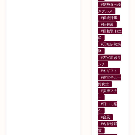
#伊勢食べ歩
きグルメ
#伝統行事
#個包装
#個包装 お土
産
#元祖伊勢焼
豚
#内宮周辺ラ
ンチ
#冬ギフト
#参宮亭五十
鈴食堂
#参拝マナ
ー
#口コミ紹
介
#台風
#名誉総裁
賞