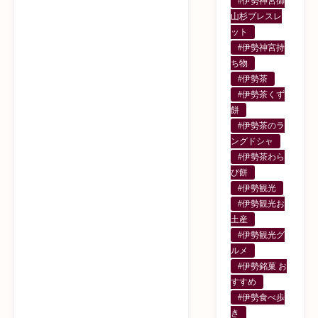
#伊勢神宮御
山杉ブレスレ
ット
#伊勢神宮持
ち物
#伊勢茶
#伊勢茶くず
餅
#伊勢茶のラ
ングドシャ
#伊勢茶わら
び餅
#伊勢観光
#伊勢観光お
土産
#伊勢観光グ
ルメ
#伊勢銘菓 お
すすめ
#伊勢食べ歩
き