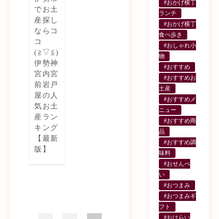
#おかげ横丁
でお土
ランチ
産探し
#おかげ横丁
ならコ
食べ歩き
コ
#おしゃれ小
(≧▽≦)
物
伊勢神
#おすすめ
宮内宮
#おすすめお
前岩戸
土産
屋の人
#おすすめメ
気お土
ニュー
産ラン
#おすすめ商
キング
品
【最新
#おすすめ調
版】
味料
#おせんべ
い
#おつまみ
#おつまみギ
フト
#おはらい