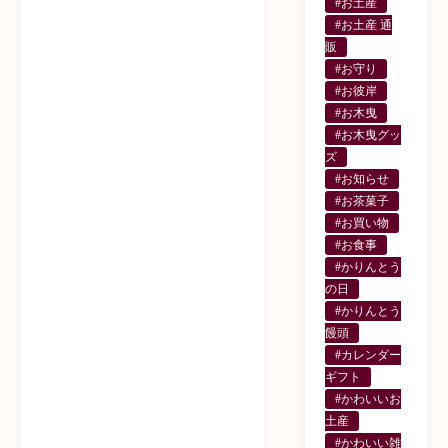
#お土産
#お土産 通
販
#お守り
#お彼岸
#お木曳
#お木曳グッ
ズ
#お知らせ
#お茶菓子
#お買い物
#お食事
#かりんとう
の日
#かりんとう
饅頭
#カレンダー
ギフト
#かわいいお
土産
#かわいい雑