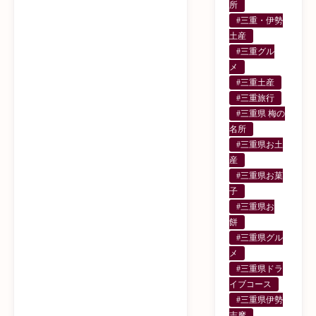
所
#三重・伊勢
土産
#三重グル
メ
#三重土産
#三重旅行
#三重県 梅の
名所
#三重県お土
産
#三重県お菓
子
#三重県お
餅
#三重県グル
メ
#三重県ドラ
イブコース
#三重県伊勢
志摩