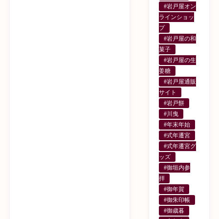
#岩戸屋オン
ラインショッ
プ
#岩戸屋の和
菓子
#岩戸屋の生
姜糖
#岩戸屋通販
サイト
#岩戸餅
#川曳
#年末年始
#式年遷宮
#式年遷宮グ
ッズ
#御垣内参
拝
#御年賀
#御朱印帳
#御歳暮