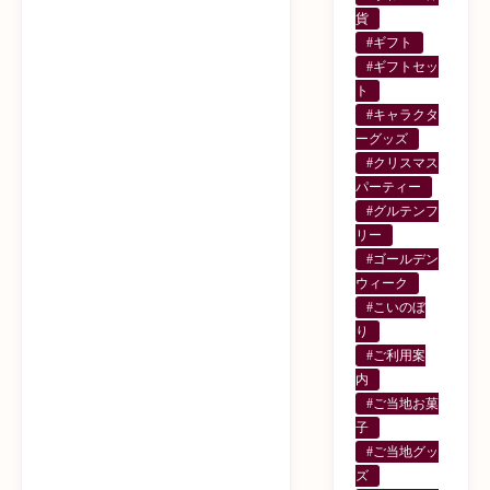
貨
#ギフト
#ギフトセッ
ト
#キャラクタ
ーグッズ
#クリスマス
パーティー
#グルテンフ
リー
#ゴールデン
ウィーク
#こいのぼ
り
#ご利用案
内
#ご当地お菓
子
#ご当地グッ
ズ