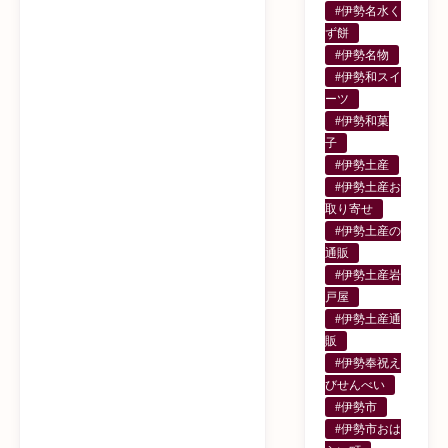
#伊勢名水く
ず餅
#伊勢名物
#伊勢和スイ
ーツ
#伊勢和菓
子
#伊勢土産
#伊勢土産お
取り寄せ
#伊勢土産の
通販
#伊勢土産岩
戸屋
#伊勢土産通
販
#伊勢奉祝え
びせんべい
#伊勢市
#伊勢市おは