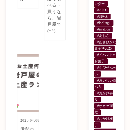
ンダー
べる・
#2033
買うな
#3連休
ら、岩
#IseJingu
戸屋で
#iwatoya
(^^)
#あおさ
#あさひかわ
菓子博2025
#イベントの
お菓子
#えびせんべ
い
#おいしい食
べ方
#おかげ参
り
#オカゲ屋
敷
#おかげ横
2025.04.08
丁
伊勢市