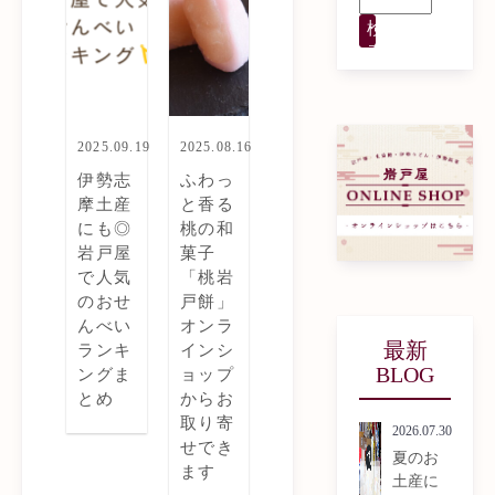
検
索
2025.09.19
2025.08.16
伊勢志
ふわっ
摩土産
と香る
にも◎
桃の和
岩戸屋
菓子
で人気
「桃岩
のおせ
戸餅」
んべい
オンラ
最新
ランキ
インシ
BLOG
ングま
ョップ
とめ
からお
取り寄
2026.07.30
せでき
夏のお
ます
土産に