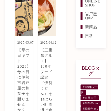
ONLINE
SHOP
岩戸屋
Q&A
新商品
日常
2025.05.07
2025.04.12
【母の
【三重
日ギフ
県グル
ト
メ】
2025】
100年
BLOGタ
母の日
フード
グ
に伊勢
認定
市岩戸
『伊勢
#100年フー
屋の和
うど
ド
菓子を
ん』を
#11月10日
贈りま
おはら
#2026年GW
せん
い町周
#2026年カレ
か？
辺で食