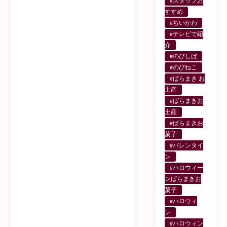
#スタッフお
すすめ
#ちいかわ
#テレビで紹
介
#のびしば
#のびねこ
#ばらまき お
土産
#ばらまきお
土産
#ばらまきお
菓子
#バレンタイ
ン
#ハロウィー
ンばらまきお
菓子
#ハロウィ
ン
#ハロウィン