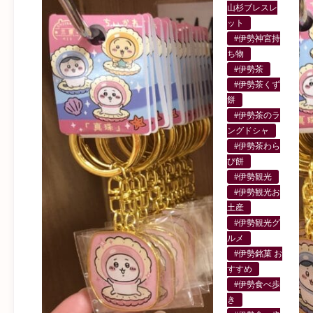
山杉ブレスレ
ット
#伊勢神宮持
ち物
#伊勢茶
#伊勢茶くず
餅
#伊勢茶のラ
ングドシャ
#伊勢茶わら
び餅
#伊勢観光
#伊勢観光お
土産
#伊勢観光グ
ルメ
#伊勢銘菓 お
すすめ
#伊勢食べ歩
き