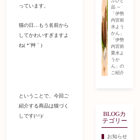
ぶひと
っています。
品 ～
「伊勢
内宮前
猫の日…もう名前から
水よう
かん」
してかわいすぎますよ
「伊勢
ね( *´艸｀)
内宮前
栗水よ
うか
ん」の
ご紹介
ということで、今回ご
紹介する商品は猫づく
BLOGカ
しです(^^)/
テゴリー
お知らせ