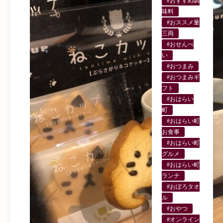
#おすすめ調
味料
#おススメ量
三両
#おせんべ
い
#おつまみ
#おつまみギ
フト
#おはらい
町
#おはらい町
お食事
#おはらい町
グルメ
#おはらい町
ランチ
#おぼろタオ
ル
#おやつ
#オンライン