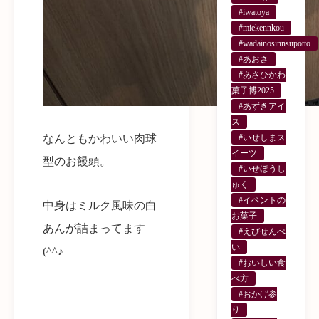
#iwatoya
#miekennkou
#wadainosinnsupotto
#あおさ
#あさひかわ
菓子博2025
#あずきアイ
ス
なんともかわいい肉球
#いせしまス
イーツ
型のお饅頭。
#いせほうし
ゅく
#イベントの
中身はミルク風味の白
お菓子
あんが詰まってます
#えびせんべ
い
(^^♪
#おいしい食
べ方
#おかげ参
り