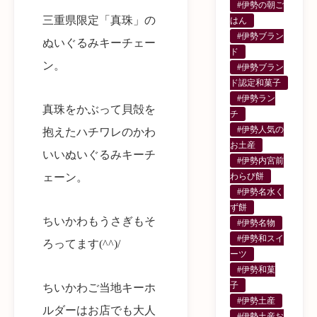
#伊勢の朝ご
三重県限定「真珠」の
はん
#伊勢ブラン
ぬいぐるみキーチェー
ド
ン。
#伊勢ブラン
ド認定和菓子
#伊勢ラン
真珠をかぶって貝殻を
チ
#伊勢人気の
抱えたハチワレのかわ
お土産
いいぬいぐるみキーチ
#伊勢内宮前
ェーン。
わらび餅
#伊勢名水く
ず餅
ちいかわもうさぎもそ
#伊勢名物
#伊勢和スイ
ろってます(^^)/
ーツ
#伊勢和菓
子
ちいかわご当地キーホ
#伊勢土産
ルダーはお店でも大人
#伊勢土産お