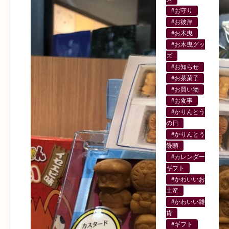
#お守り
#お彼岸
#お木曳
#お木曳グッ
ズ
#お知らせ
#お茶菓子
#お買い物
#お食事
#かりんとう
の日
#かりんとう
饅頭
#カレンダー
ギフト
#かわいいお
土産
#かわいい雑
貨
#ギフト