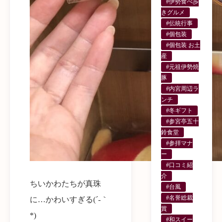
#伊勢食べ歩
きグルメ
#伝統行事
#個包装
#個包装 お土
産
#元祖伊勢焼
豚
#内宮周辺ラ
ンチ
#冬ギフト
#参宮亭五十
鈴食堂
#参拝マナ
ー
#口コミ紹
介
ちいかわたちが真珠
#台風
#名誉総裁
に…かわいすぎる(´-｀
賞
*)
#和スイー