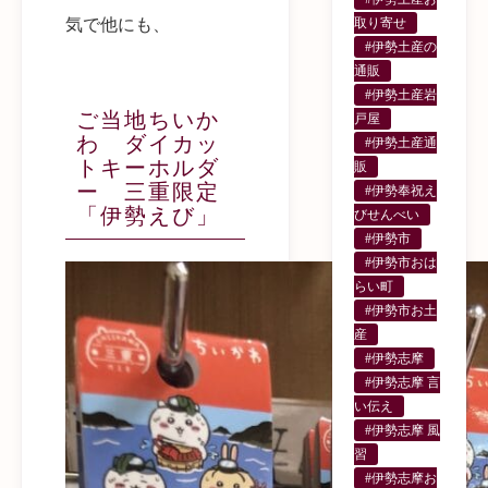
気で他にも、
取り寄せ
#伊勢土産の
通販
#伊勢土産岩
ご当地ちいか
戸屋
わ ダイカッ
#伊勢土産通
トキーホルダ
販
ー 三重限定
#伊勢奉祝え
「伊勢えび」
びせんべい
#伊勢市
#伊勢市おは
らい町
#伊勢市お土
産
#伊勢志摩
#伊勢志摩 言
い伝え
#伊勢志摩 風
習
#伊勢志摩お