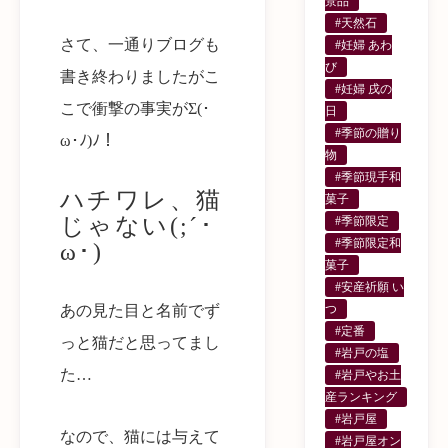
景品
#天然石
さて、一通りブログも
#妊婦 あわ
び
書き終わりましたがこ
#妊婦 戌の
こで衝撃の事実がΣ(･
日
#季節の贈り
ω･ﾉ)ﾉ！
物
#季節現手和
ハチワレ、猫
菓子
じゃない(;´･
#季節限定
#季節限定和
ω･)
菓子
#安産祈願 い
あの見た目と名前でず
つ
#定番
っと猫だと思ってまし
#岩戸の塩
た…
#岩戸やお土
産ランキング
#岩戸屋
なので、猫には与えて
#岩戸屋オン