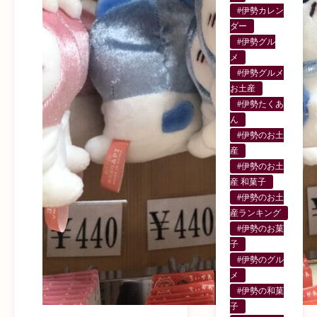
#伊勢カレン
ダー
#伊勢グル
メ
#伊勢グルメ
お土産
#伊勢たくあ
ん
#伊勢のお土
産
#伊勢のお土
産 和菓子
#伊勢のお土
産ランキング
#伊勢のお菓
子
#伊勢のグル
メ
#伊勢の和菓
子