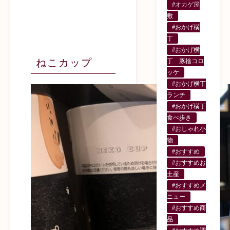
#オカゲ屋
敷
#おかげ横
丁
#おかげ横
ねこカップ
丁 豚捨コロ
ッケ
#おかげ横丁
ランチ
#おかげ横丁
食べ歩き
#おしゃれ小
物
#おすすめ
#おすすめお
土産
#おすすめメ
ニュー
#おすすめ商
品