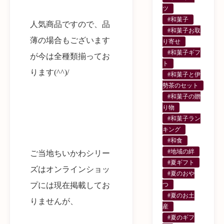
ツ
#和菓子
人気商品ですので、品
#和菓子お取
薄の場合もございます
り寄せ
#和菓子ギフ
が今は全種類揃ってお
ト
ります(^^)/
#和菓子と伊
勢茶のセット
#和菓子の贈
り物
#和菓子ラン
キング
#和食
#地域の絆
ご当地ちいかわシリー
#夏ギフト
ズはオンラインショッ
#夏のおや
プには現在掲載してお
つ
#夏のお土
りませんが、
産
#夏のギフ