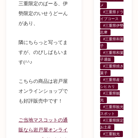
三重限定のぱーる、伊
メ
#三重県ドラ
勢限定のいせうどーん
イブコース
があり、
#三重県伊勢
志摩
#三重県和菓
隣にちらっと写ってま
子
すが、のびしばもいま
#三重県和菓
子通販
す(^^♪
#三重県焼き
菓子
#三重県産コ
こちらの商品は岩戸屋
シヒカリ
オンラインショップで
#三重県観
光
も好評販売中です！
#三重県観光
スポット
ご当地マスコットの通
#三重県限定
お土産
販なら岩戸屋オンライ
#三重観光