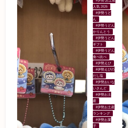
#伊勢 お土産
人気 2026
#伊勢うど
ん
#伊勢うどん
かりんとう
#伊勢うどん
ギフト
#伊勢うどん
食べ比べ
#伊勢えび
#伊勢えびの
だし塩
#伊勢おいな
いさんど
#伊勢お土
産
#伊勢お土産
ランキング
#伊勢お菓
子