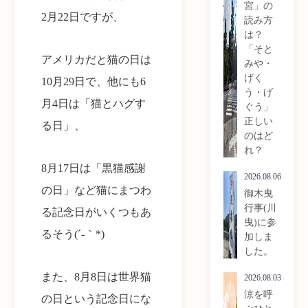
宮」の
2月22日ですが、
読み方
は？
「そと
アメリカだと猫の日は
みや・
げく
10月29日で、他にも6
う・げ
月4日は「猫とハグす
ぐう」
正しい
る日」、
のはど
れ？
8月17日は「黒猫感謝
2026.08.06
の日」など猫にまつわ
御木曳
行事(川
る記念日がいくつもあ
曳)に参
るそう(´-｀*)
加しま
した。
また、8月8日は世界猫
2026.08.03
涼を呼
の日という記念日にな