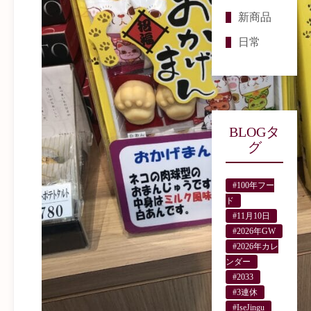
新商品
日常
BLOGタ
グ
#100年フー
ド
#11月10日
#2026年GW
#2026年カレ
ンダー
#2033
#3連休
#IseJingu