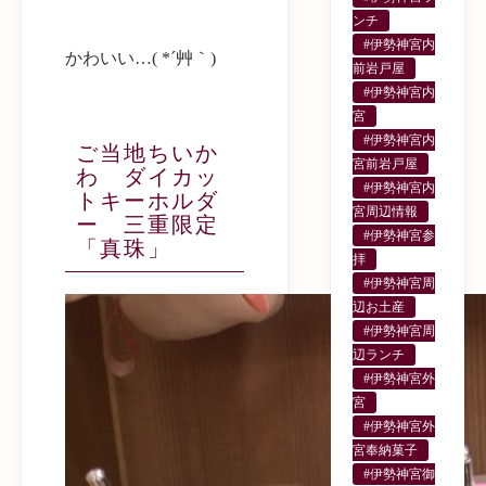
ンチ
#伊勢神宮内
かわいい…( *´艸｀)
前岩戸屋
#伊勢神宮内
宮
#伊勢神宮内
ご当地ちいか
宮前岩戸屋
わ ダイカッ
#伊勢神宮内
トキーホルダ
宮周辺情報
ー 三重限定
#伊勢神宮参
「真珠」
拝
#伊勢神宮周
辺お土産
#伊勢神宮周
辺ランチ
#伊勢神宮外
宮
#伊勢神宮外
宮奉納菓子
#伊勢神宮御