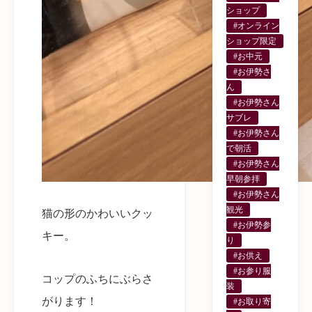
ショップ
#オンライン
ショップ限定
#お中元
#お伊勢さ
ん
#お伊勢さん
サブレ
#お伊勢さん
で朝活
#お伊勢さん
早朝参拝
#お伊勢さん
観光
猫の形のかわいいクッ
#お伊勢参
キー。
り
#お供え
#お参り服
コップのふちにぶらさ
装
がります！
#お取り寄