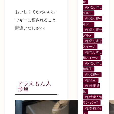
せ
#お取り寄せ
おいしくてかわいいク
グルメ
#お取り寄せ
ッキーに癒されること
ギフト
間違いなし!(^^)!
#お取り寄せ
グルメ
#お取り寄せ
スイーツ
#お取り寄せ
和スイーツ
#お取り寄せ
和菓子
#お取寄せ
#お土産
ドラえもん人
#お土産 通
形焼
販
#お土産人気
ランキング
#お多福アイ
ス