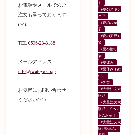
ト
お電話やメールでのご
#夏のスキン
注文も承っております!
ケア
#夏の和菓
(^^)!
子
#夏の美容対
TEL
0596-23-3188
策
#夏の贈り
物
メールアドレス
#夏休み
#夏休み お出
info@iwatoya.co.jp
かけ
#外宮
#大量注文大
お気軽にお問い合わせ
歓迎
ください(^^♪
#大量注文大
歓迎 イベン
トのお菓子
#大量注文大
歓迎記念品