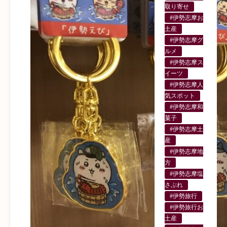
取り寄せ
#伊勢志摩お
土産
#伊勢志摩グ
ルメ
#伊勢志摩ス
イーツ
#伊勢志摩人
気スポット
#伊勢志摩和
菓子
#伊勢志摩土
産
#伊勢志摩地
方
#伊勢志摩塩
さぶれ
#伊勢旅行
#伊勢旅行お
土産