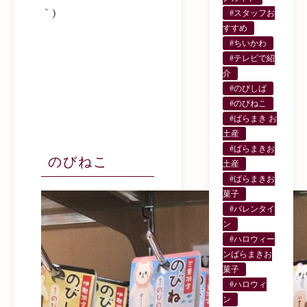
｀)
#スタッフお
すすめ
#ちいかわ
#テレビで紹
介
#のびしば
#のびねこ
#ばらまき お
土産
#ばらまきお
のびねこ
土産
#ばらまきお
菓子
#バレンタイ
ン
#ハロウィー
ンばらまきお
菓子
#ハロウィ
ン