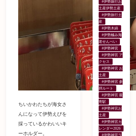
#伊勢旅行お
土産伊勢土産
#伊勢旅行土
産
#伊勢木綿
#伊勢極み海
老せんべい
#伊勢神宮
#伊勢神宮 ア
クセス
#伊勢神宮 お
土産
#伊勢神宮 参
拝ルート
#伊勢神宮 最
寄駅
ちいかわたちが海女さ
#伊勢神宮お
んになって伊勢えびを
土産
#伊勢神宮カ
採っているかわいいキ
レンダー2026
ーホルダー。
#伊勢神宮ラ