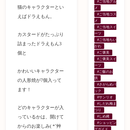
#ご当地グル
猫のキャラクターとい
メ
#ご当地コス
えばドラえもん。
メ
#ご当地スイ
ーツ
カスタードがたっぷり
#ご当地ちい
詰まったドラえもん3
かわ
個と
#ご褒美
#ご褒美スイ
ーツ
かわいいキャラクター
#ご飯のお
供
の人形焼が7個入って
#さがらめパ
ます！
ック
#サンリオ
#しだれ梅ま
どのキャラクターが入
つり
っているかは、開けて
#しめ縄
#ショッピン
からのお楽しみ( *´艸
グガイド