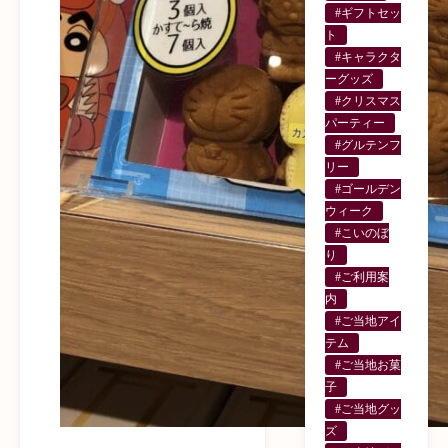
#ギフトセッ
ト
#キャラクタ
ーグッズ
#クリスマス
パーティー
#グルテンフ
リー
#ゴールデン
ウィーク
#こいのぼ
り
#ご利用案
内
#ご当地アイ
テム
#ご当地お菓
子
#ご当地グッ
ズ