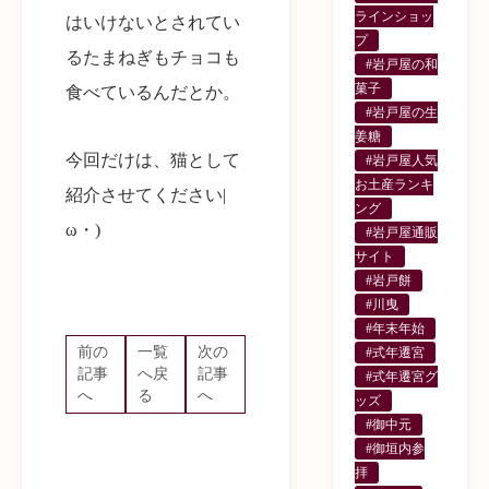
ラインショッ
はいけないとされてい
プ
るたまねぎもチョコも
#岩戸屋の和
菓子
食べているんだとか。
#岩戸屋の生
姜糖
今回だけは、猫として
#岩戸屋人気
お土産ランキ
紹介させてください|
ング
ω・)
#岩戸屋通販
サイト
#岩戸餅
#川曳
#年末年始
前の
一覧
次の
#式年遷宮
記事
へ戻
記事
#式年遷宮グ
へ
る
へ
ッズ
#御中元
#御垣内参
拝