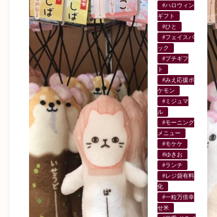
#ハロウィン
ギフト
#ひと
#フェイスパ
ック
#プチギフ
ト
#みえ応援ポ
ケモン
#ミジュマ
ル
#モーニング
メニュー
#モケケ
#ゆきお
#ランチ
#レジ袋有料
化
#一粒万倍幸
せ米