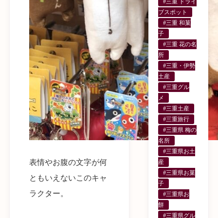
#三重 ドライ
ブスポット
#三重 和菓
子
#三重 花の名
所
#三重・伊勢
土産
#三重グル
メ
#三重土産
#三重旅行
#三重県 梅の
名所
#三重県お土
表情やお腹の文字が何
産
#三重県お菓
ともいえないこのキャ
子
ラクター。
#三重県お
餅
#三重県グル