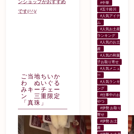
ンショップがおすすめ
#中華
#五十鈴川
です(^^)/
#人気アイテ
ム
#人気お土産
ランキング
#人気のお土
産
#人気の和菓
子お取り寄せ
#人気メニュ
ー
ご当地ちいか
#人気ランキ
わ ぬいぐる
ング
みキーチェー
#仕事中のお
ン 三重限定
やつ
「真珠」
#伊勢 お取り
寄せ
#伊勢 お土
産