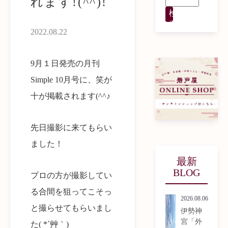
れます!(^^)!
検
索
2022.08.22
9月１日発売の月刊
Simple 10月号に、笑が
十が掲載されます(^^♪
先日撮影に来てもらい
ました！
最新
BLOG
プロの方が撮影してい
る合間を狙ってこそっ
2026.08.06
と撮らせてもらいまし
伊勢神
宮「外
た( *´艸｀)