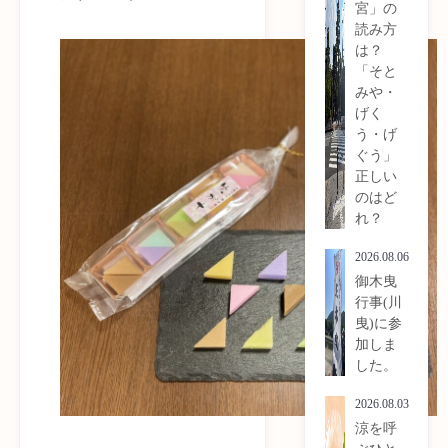
宮」の
読み方
は？
「そと
みや・
げく
う・げ
ぐう」
正しい
のはど
れ？
2026.08.06
御木曳
行事(川
曳)に参
加しま
した。
2026.08.03
涼を呼