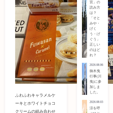
宮」の
読み方
は？
「そと
みや・
げく
う・げ
ぐう」
正しい
のはど
れ？
2026.08.06
御木曳
行事(川
曳)に参
加しま
した。
ふわふわキャラメルケ
2026.08.03
ーキとホワイトチョコ
涼を呼
クリームの組み合わせ