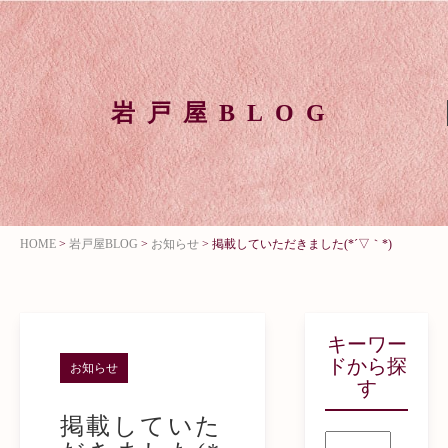
岩戸屋BLOG
HOME
>
岩戸屋BLOG
>
お知らせ
>
掲載していただきました(*´▽｀*)
キーワー
ドから探
お知らせ
す
掲載していた