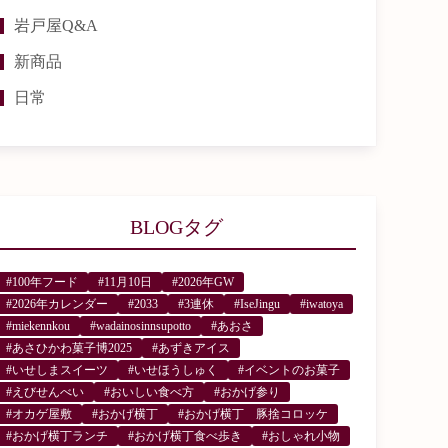
岩戸屋Q&A
新商品
日常
BLOGタグ
#100年フード
#11月10日
#2026年GW
#2026年カレンダー
#2033
#3連休
#IseJingu
#iwatoya
#miekennkou
#wadainosinnsupotto
#あおさ
#あさひかわ菓子博2025
#あずきアイス
#いせしまスイーツ
#いせほうしゅく
#イベントのお菓子
#えびせんべい
#おいしい食べ方
#おかげ参り
#オカゲ屋敷
#おかげ横丁
#おかげ横丁 豚捨コロッケ
#おかげ横丁ランチ
#おかげ横丁食べ歩き
#おしゃれ小物