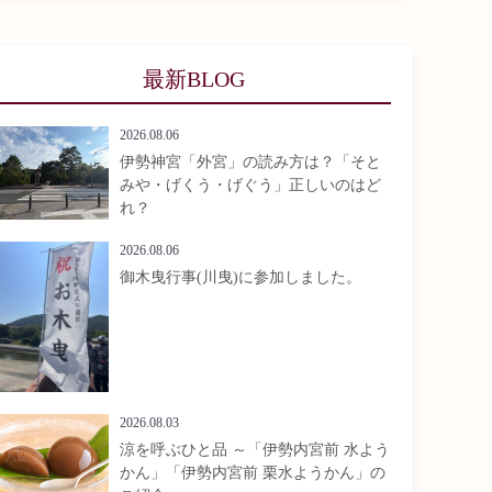
最新BLOG
2026.08.06
伊勢神宮「外宮」の読み方は？「そと
みや・げくう・げぐう」正しいのはど
れ？
2026.08.06
御木曳行事(川曳)に参加しました。
2026.08.03
涼を呼ぶひと品 ～「伊勢内宮前 水よう
かん」「伊勢内宮前 栗水ようかん」の