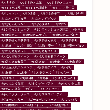
#おすすめ
#おすすめお土産
#おすすめメニュー
#おすすめ商品
#おすすめ調味料
#おススメ量三両
#おせんべい
#おつまみ
#おつまみギフト
#おはらい町
#おはらい町お食事
#おはらい町グルメ
#おはらい町ランチ
#おぼろタオル
#おやつ
#オンラインショップ
#オンラインショップ限定
#お中元
#お伊勢さん
#お伊勢さんサブレ
#お伊勢さんで朝活
#お伊勢さん早朝参拝
#お伊勢さん観光
#お伊勢参り
#お供え
#お参り服装
#お取り寄せ
#お取り寄せ グルメ
#お取り寄せギフト
#お取り寄せグルメ
#お取り寄せスイーツ
#お取り寄せ和スイーツ
#お取り寄せ和菓子
#お取寄せ
#お土産
#お土産 通販
#お土産人気ランキング
#お多福アイス
#お守り
#お彼岸
#お木曳
#お木曳グッズ
#お知らせ
#お茶菓子
#お買い物
#お食事
#かりんとうの日
#かりんとう饅頭
#カレンダーギフト
#かわいいお土産
#かわいい雑貨
#ギフト
#ギフトセット
#キャラクターグッズ
#クリスマスパーティー
#グルテンフリー
#ゴールデンウィーク
#こいのぼり
#ご利用案内
#ご当地アイテム
#ご当地お菓子