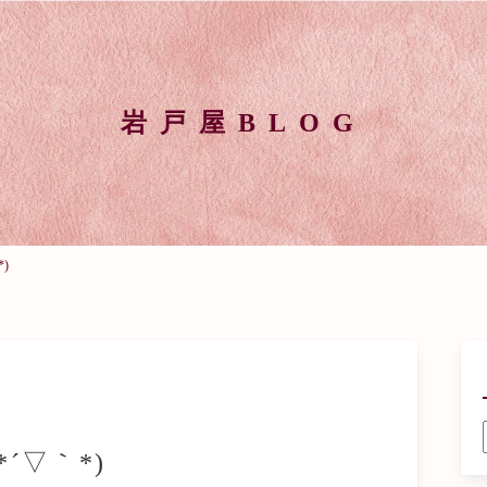
岩戸屋BLOG
)
´▽｀*)