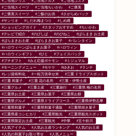
#ご当地グッズ
#ご当地グルメ
#ご当地コスメ
#ご当地スイーツ
#ご当地ちいかわ
#ご褒美
#ご褒美スイーツ
#ご飯のお供
#さがらめパック
#サンリオ
#しだれ梅まつり
#しめ縄
#ショッピングガイド
#スタッフおすすめ
#ちいかわ
#テレビで紹介
#のびしば
#のびねこ
#ばらまき お土産
#ばらまきお土産
#ばらまきお菓子
#バレンタイン
#ハロウィーンばらまきお菓子
#ハロウィン
#ハロウィンギフト
#ひと
#フェイスパック
#プチギフト
#みえ応援ポケモン
#ミジュマル
#モーニングメニュー
#モケケ
#ゆきお
#ランチ
#レジ袋有料化
#一粒万倍幸せ米
#三重 ドライブスポット
#三重 和菓子
#三重 花の名所
#三重・伊勢土産
#三重グルメ
#三重土産
#三重旅行
#三重県 梅の名所
#三重県お土産
#三重県お菓子
#三重県お餅
#三重県グルメ
#三重県ドライブコース
#三重県伊勢志摩
#三重県和菓子
#三重県和菓子通販
#三重県焼き菓子
#三重県産コシヒカリ
#三重県観光
#三重県観光スポット
#三重県限定お土産
#三重観光
#中華
#五十鈴川
#人気アイテム
#人気お土産ランキング
#人気のお土産
#人気の和菓子お取り寄せ
#人気メニュー