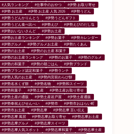
#人気ランキング
#仕事中のおやつ
#伊勢 お取り寄せ
#伊勢 お土産
#伊勢 お土産 人気 2026
#伊勢うどん
#伊勢うどんかりんとう
#伊勢うどんギフト
#伊勢うどん食べ比べ
#伊勢えび
#伊勢えびのだし塩
#伊勢おいないさんど
#伊勢お土産
#伊勢お土産ランキング
#伊勢お菓子
#伊勢カレンダー
#伊勢グルメ
#伊勢グルメお土産
#伊勢たくあん
#伊勢のお土産
#伊勢のお土産 和菓子
#伊勢のお土産ランキング
#伊勢のお菓子
#伊勢のグルメ
#伊勢の和菓子
#伊勢の朝ごはん
#伊勢ブランド
#伊勢ブランド認定和菓子
#伊勢ランチ
#伊勢人気のお土産
#伊勢内宮前わらび餅
#伊勢名水くず餅
#伊勢名物
#伊勢和スイーツ
#伊勢和菓子
#伊勢土産
#伊勢土産お取り寄せ
#伊勢土産の通販
#伊勢土産岩戸屋
#伊勢土産通販
#伊勢奉祝えびせんべい
#伊勢市
#伊勢市おはらい町
#伊勢市お土産
#伊勢志摩
#伊勢志摩 言い伝え
#伊勢志摩 風習
#伊勢志摩お取り寄せ
#伊勢志摩お土産
#伊勢志摩グルメ
#伊勢志摩スイーツ
#伊勢志摩人気スポット
#伊勢志摩和菓子
#伊勢志摩土産