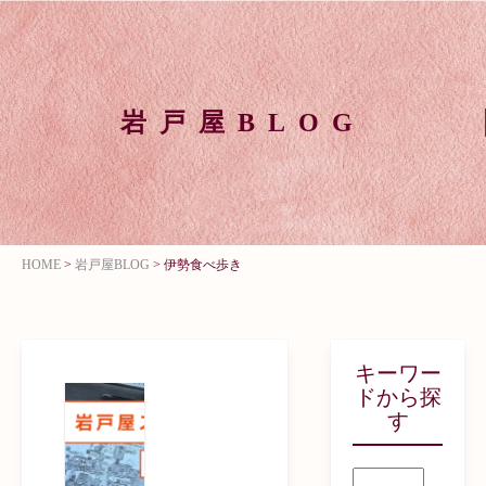
岩戸屋BLOG
HOME
>
岩戸屋BLOG
>
伊勢食べ歩き
キーワー
ドから探
す