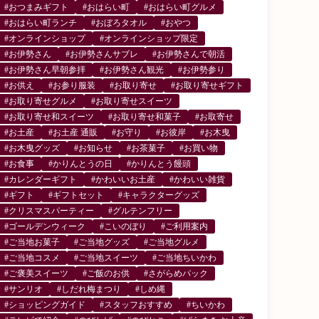
#おつまみギフト
#おはらい町
#おはらい町グルメ
#おはらい町ランチ
#おぼろタオル
#おやつ
#オンラインショップ
#オンラインショップ限定
#お伊勢さん
#お伊勢さんサブレ
#お伊勢さんで朝活
#お伊勢さん早朝参拝
#お伊勢さん観光
#お伊勢参り
#お供え
#お参り服装
#お取り寄せ
#お取り寄せギフト
#お取り寄せグルメ
#お取り寄せスイーツ
#お取り寄せ和スイーツ
#お取り寄せ和菓子
#お取寄せ
#お土産
#お土産 通販
#お守り
#お彼岸
#お木曳
#お木曳グッズ
#お知らせ
#お茶菓子
#お買い物
#お食事
#かりんとうの日
#かりんとう饅頭
#カレンダーギフト
#かわいいお土産
#かわいい雑貨
#ギフト
#ギフトセット
#キャラクターグッズ
#クリスマスパーティー
#グルテンフリー
#ゴールデンウィーク
#こいのぼり
#ご利用案内
#ご当地お菓子
#ご当地グッズ
#ご当地グルメ
#ご当地コスメ
#ご当地スイーツ
#ご当地ちいかわ
#ご褒美スイーツ
#ご飯のお供
#さがらめパック
#サンリオ
#しだれ梅まつり
#しめ縄
#ショッピングガイド
#スタッフおすすめ
#ちいかわ