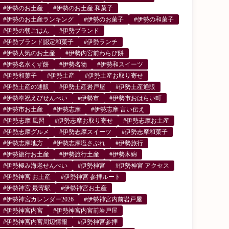
#伊勢のお土産
#伊勢のお土産 和菓子
#伊勢のお土産ランキング
#伊勢のお菓子
#伊勢の和菓子
#伊勢の朝ごはん
#伊勢ブランド
#伊勢ブランド認定和菓子
#伊勢ランチ
#伊勢人気のお土産
#伊勢内宮前わらび餅
#伊勢名水くず餅
#伊勢名物
#伊勢和スイーツ
#伊勢和菓子
#伊勢土産
#伊勢土産お取り寄せ
#伊勢土産の通販
#伊勢土産岩戸屋
#伊勢土産通販
#伊勢奉祝えびせんべい
#伊勢市
#伊勢市おはらい町
#伊勢市お土産
#伊勢志摩
#伊勢志摩 言い伝え
#伊勢志摩 風習
#伊勢志摩お取り寄せ
#伊勢志摩お土産
#伊勢志摩グルメ
#伊勢志摩スイーツ
#伊勢志摩和菓子
#伊勢志摩地方
#伊勢志摩塩さぶれ
#伊勢旅行
#伊勢旅行お土産
#伊勢旅行土産
#伊勢木綿
#伊勢極み海老せんべい
#伊勢神宮
#伊勢神宮 アクセス
#伊勢神宮 お土産
#伊勢神宮 参拝ルート
#伊勢神宮 最寄駅
#伊勢神宮お土産
#伊勢神宮カレンダー2026
#伊勢神宮内前岩戸屋
#伊勢神宮内宮
#伊勢神宮内宮前岩戸屋
#伊勢神宮内宮周辺情報
#伊勢神宮参拝