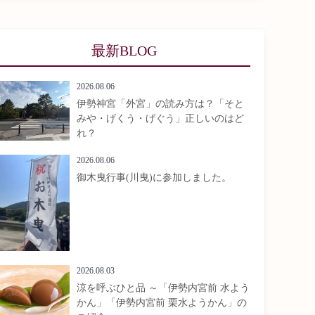
最新BLOG
2026.08.06
伊勢神宮「外宮」の読み方は？「そと
みや・げくう・げぐう」正しいのはど
れ？
2026.08.06
御木曳行事(川曳)に参加しました。
2026.08.03
涼を呼ぶひと品 ～「伊勢内宮前 水よう
かん」「伊勢内宮前 栗水ようかん」の