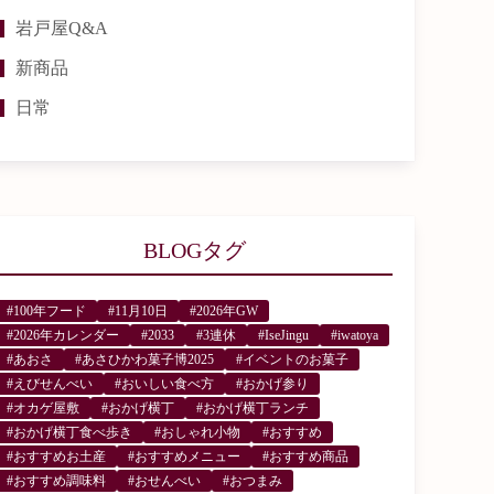
岩戸屋Q&A
新商品
日常
BLOGタグ
#100年フード
#11月10日
#2026年GW
#2026年カレンダー
#2033
#3連休
#IseJingu
#iwatoya
#あおさ
#あさひかわ菓子博2025
#イベントのお菓子
#えびせんべい
#おいしい食べ方
#おかげ参り
#オカゲ屋敷
#おかげ横丁
#おかげ横丁ランチ
#おかげ横丁食べ歩き
#おしゃれ小物
#おすすめ
#おすすめお土産
#おすすめメニュー
#おすすめ商品
#おすすめ調味料
#おせんべい
#おつまみ