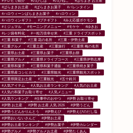
#テレビで紹介
#のびしば
#のびねこ
#ばらまき お土産
#ばらまきお土産
#ばらまきお菓子
#バレンタイン
#ハロウィーンばらまきお菓子
#ハロウィン
#ハロウィンギフト
#プチギフト
#みえ応援ポケモン
#ミジュマル
#モーニングメニュー
#モケケ
#ゆきお
#レジ袋有料化
#一粒万倍幸せ米
#三重 ドライブスポット
#三重 和菓子
#三重 花の名所
#三重・伊勢土産
#三重グルメ
#三重土産
#三重旅行
#三重県 梅の名所
#三重県お土産
#三重県お菓子
#三重県お餅
#三重県グルメ
#三重県ドライブコース
#三重県伊勢志摩
#三重県和菓子
#三重県和菓子通販
#三重県焼き菓子
#三重県産コシヒカリ
#三重県観光
#三重県観光スポット
#三重県限定お土産
#三重観光
#五十鈴川
#人気アイテム
#人気お土産ランキング
#人気のお土産
#人気の和菓子お取り寄せ
#人気メニュー
#人気ランキング
#仕事中のおやつ
#伊勢 お取り寄せ
#伊勢 お土産
#伊勢 お土産 人気 2026
#伊勢うどん
#伊勢うどんかりんとう
#伊勢えび
#伊勢えびのだし塩
#伊勢おいないさんど
#伊勢お土産
#伊勢お土産ランキング
#伊勢お菓子
#伊勢カレンダー
#伊勢グルメ
#伊勢グルメお土産
#伊勢たくあん