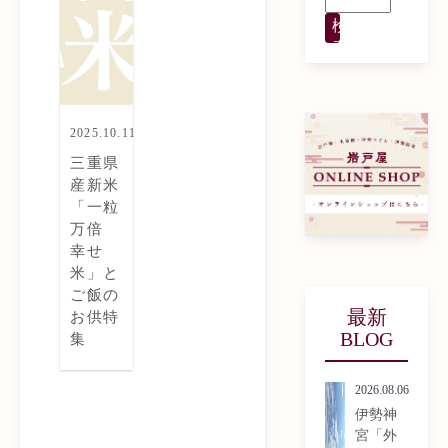
検
索
2025.10.11
三重県
産新米
「一粒
万倍
幸せ
米」と
ご飯の
最新
お供特
BLOG
集
2026.08.06
伊勢神
宮「外