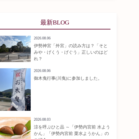
最新BLOG
2026.08.06
伊勢神宮「外宮」の読み方は？「そと
みや・げくう・げぐう」正しいのはど
れ？
2026.08.06
御木曳行事(川曳)に参加しました。
2026.08.03
涼を呼ぶひと品 ～「伊勢内宮前 水よう
かん」「伊勢内宮前 栗水ようかん」の