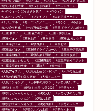
#テレビで紹介
#のびしば
#のびねこ
#ばらまき お土産
#ばらまきお土産
#ばらまきお菓子
#バレンタイン
#ハロウィーンばらまきお菓子
#ハロウィン
#ハロウィンギフト
#プチギフト
#みえ応援ポケモン
#ミジュマル
#モーニングメニュー
#モケケ
#ゆきお
#レジ袋有料化
#一粒万倍幸せ米
#三重 ドライブスポット
#三重 和菓子
#三重 花の名所
#三重・伊勢土産
#三重グルメ
#三重土産
#三重旅行
#三重県 梅の名所
#三重県お土産
#三重県お菓子
#三重県お餅
#三重県グルメ
#三重県ドライブコース
#三重県伊勢志摩
#三重県和菓子
#三重県和菓子通販
#三重県焼き菓子
#三重県産コシヒカリ
#三重県観光
#三重県観光スポット
#三重県限定お土産
#三重観光
#五十鈴川
#人気アイテム
#人気お土産ランキング
#人気のお土産
#人気の和菓子お取り寄せ
#人気メニュー
#人気ランキング
#仕事中のおやつ
#伊勢 お取り寄せ
#伊勢 お土産
#伊勢 お土産 人気 2026
#伊勢うどん
#伊勢うどんかりんとう
#伊勢えび
#伊勢えびのだし塩
#伊勢おいないさんど
#伊勢お土産
#伊勢お土産ランキング
#伊勢お菓子
#伊勢カレンダー
#伊勢グルメ
#伊勢グルメお土産
#伊勢たくあん