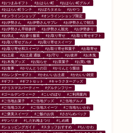
#おつまみギフト
#おはらい町
#おはらい町グルメ
#おはらい町ランチ
#おぼろタオル
#おやつ
#オンラインショップ
#オンラインショップ限定
#お伊勢さん
#お伊勢さんサブレ
#お伊勢さんで朝活
#お伊勢さん早朝参拝
#お伊勢さん観光
#お伊勢参り
#お供え
#お参り服装
#お取り寄せ
#お取り寄せギフト
#お取り寄せグルメ
#お取り寄せスイーツ
#お取り寄せ和スイーツ
#お取り寄せ和菓子
#お取寄せ
#お土産
#お土産 通販
#お守り
#お彼岸
#お木曳
#お木曳グッズ
#お知らせ
#お茶菓子
#お買い物
#お食事
#かりんとうの日
#かりんとう饅頭
#カレンダーギフト
#かわいいお土産
#かわいい雑貨
#ギフト
#ギフトセット
#キャラクターグッズ
#クリスマスパーティー
#グルテンフリー
#ゴールデンウィーク
#こいのぼり
#ご利用案内
#ご当地お菓子
#ご当地グッズ
#ご当地グルメ
#ご当地コスメ
#ご当地スイーツ
#ご当地ちいかわ
#ご褒美スイーツ
#ご飯のお供
#さがらめパック
#サンリオ
#しだれ梅まつり
#しめ縄
#ショッピングガイド
#スタッフおすすめ
#ちいかわ