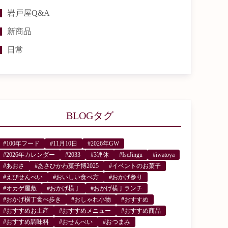
岩戸屋Q&A
新商品
日常
BLOGタグ
#100年フード
#11月10日
#2026年GW
#2026年カレンダー
#2033
#3連休
#IseJingu
#iwatoya
#あおさ
#あさひかわ菓子博2025
#イベントのお菓子
#えびせんべい
#おいしい食べ方
#おかげ参り
#オカゲ屋敷
#おかげ横丁
#おかげ横丁ランチ
#おかげ横丁食べ歩き
#おしゃれ小物
#おすすめ
#おすすめお土産
#おすすめメニュー
#おすすめ商品
#おすすめ調味料
#おせんべい
#おつまみ