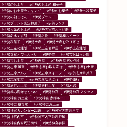
#伊勢のお土産
#伊勢のお土産 和菓子
#伊勢のお土産ランキング
#伊勢のお菓子
#伊勢の和菓子
#伊勢の朝ごはん
#伊勢ブランド
#伊勢ブランド認定和菓子
#伊勢ランチ
#伊勢人気のお土産
#伊勢内宮前わらび餅
#伊勢名水くず餅
#伊勢名物
#伊勢和スイーツ
#伊勢和菓子
#伊勢土産
#伊勢土産お取り寄せ
#伊勢土産の通販
#伊勢土産岩戸屋
#伊勢土産通販
#伊勢奉祝えびせんべい
#伊勢市
#伊勢市おはらい町
#伊勢市お土産
#伊勢志摩
#伊勢志摩 言い伝え
#伊勢志摩 風習
#伊勢志摩お取り寄せ
#伊勢志摩お土産
#伊勢志摩グルメ
#伊勢志摩スイーツ
#伊勢志摩和菓子
#伊勢志摩地方
#伊勢志摩塩さぶれ
#伊勢旅行
#伊勢旅行お土産
#伊勢旅行土産
#伊勢木綿
#伊勢極み海老せんべい
#伊勢神宮
#伊勢神宮 アクセス
#伊勢神宮 お土産
#伊勢神宮 参拝ルート
#伊勢神宮 最寄駅
#伊勢神宮お土産
#伊勢神宮カレンダー2026
#伊勢神宮内前岩戸屋
#伊勢神宮内宮
#伊勢神宮内宮前岩戸屋
#伊勢神宮内宮周辺情報
#伊勢神宮参拝