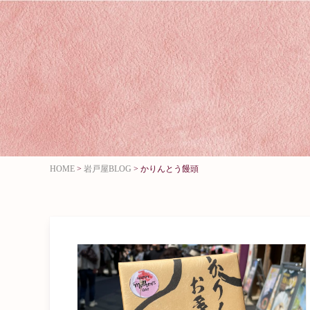
HOME
>
岩戸屋BLOG
>
かりんとう饅頭