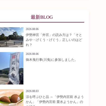
最新BLOG
2026.08.06
伊勢神宮「外宮」の読み方は？「そと
みや・げくう・げぐう」正しいのはど
れ？
2026.08.06
御木曳行事(川曳)に参加しました。
2026.08.03
涼を呼ぶひと品 ～「伊勢内宮前 水よう
かん」「伊勢内宮前 栗水ようかん」の