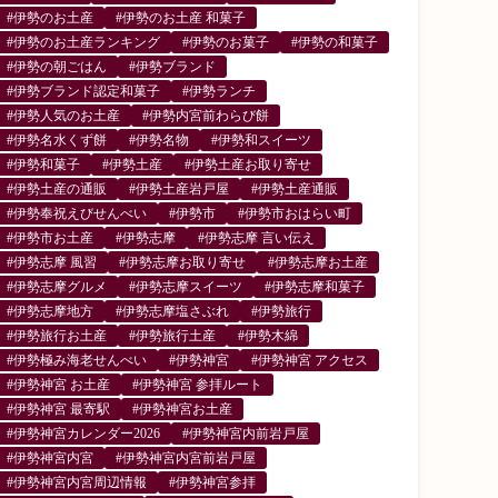
#伊勢のお土産
#伊勢のお土産 和菓子
#伊勢のお土産ランキング
#伊勢のお菓子
#伊勢の和菓子
#伊勢の朝ごはん
#伊勢ブランド
#伊勢ブランド認定和菓子
#伊勢ランチ
#伊勢人気のお土産
#伊勢内宮前わらび餅
#伊勢名水くず餅
#伊勢名物
#伊勢和スイーツ
#伊勢和菓子
#伊勢土産
#伊勢土産お取り寄せ
#伊勢土産の通販
#伊勢土産岩戸屋
#伊勢土産通販
#伊勢奉祝えびせんべい
#伊勢市
#伊勢市おはらい町
#伊勢市お土産
#伊勢志摩
#伊勢志摩 言い伝え
#伊勢志摩 風習
#伊勢志摩お取り寄せ
#伊勢志摩お土産
#伊勢志摩グルメ
#伊勢志摩スイーツ
#伊勢志摩和菓子
#伊勢志摩地方
#伊勢志摩塩さぶれ
#伊勢旅行
#伊勢旅行お土産
#伊勢旅行土産
#伊勢木綿
#伊勢極み海老せんべい
#伊勢神宮
#伊勢神宮 アクセス
#伊勢神宮 お土産
#伊勢神宮 参拝ルート
#伊勢神宮 最寄駅
#伊勢神宮お土産
#伊勢神宮カレンダー2026
#伊勢神宮内前岩戸屋
#伊勢神宮内宮
#伊勢神宮内宮前岩戸屋
#伊勢神宮内宮周辺情報
#伊勢神宮参拝