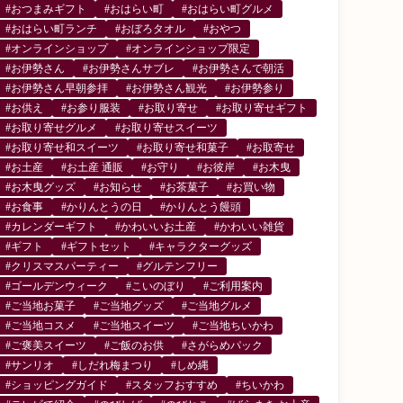
#おつまみギフト
#おはらい町
#おはらい町グルメ
#おはらい町ランチ
#おぼろタオル
#おやつ
#オンラインショップ
#オンラインショップ限定
#お伊勢さん
#お伊勢さんサブレ
#お伊勢さんで朝活
#お伊勢さん早朝参拝
#お伊勢さん観光
#お伊勢参り
#お供え
#お参り服装
#お取り寄せ
#お取り寄せギフト
#お取り寄せグルメ
#お取り寄せスイーツ
#お取り寄せ和スイーツ
#お取り寄せ和菓子
#お取寄せ
#お土産
#お土産 通販
#お守り
#お彼岸
#お木曳
#お木曳グッズ
#お知らせ
#お茶菓子
#お買い物
#お食事
#かりんとうの日
#かりんとう饅頭
#カレンダーギフト
#かわいいお土産
#かわいい雑貨
#ギフト
#ギフトセット
#キャラクターグッズ
#クリスマスパーティー
#グルテンフリー
#ゴールデンウィーク
#こいのぼり
#ご利用案内
#ご当地お菓子
#ご当地グッズ
#ご当地グルメ
#ご当地コスメ
#ご当地スイーツ
#ご当地ちいかわ
#ご褒美スイーツ
#ご飯のお供
#さがらめパック
#サンリオ
#しだれ梅まつり
#しめ縄
#ショッピングガイド
#スタッフおすすめ
#ちいかわ