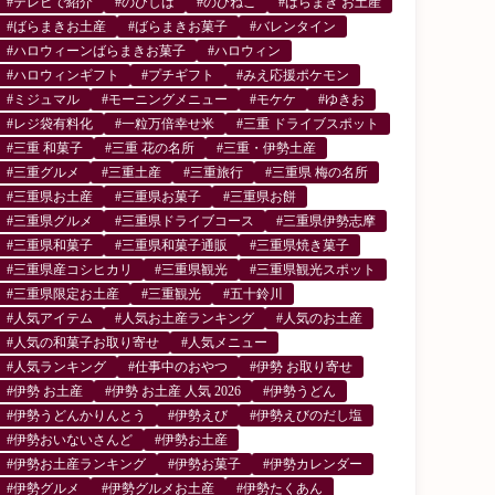
#テレビで紹介
#のびしば
#のびねこ
#ばらまき お土産
#ばらまきお土産
#ばらまきお菓子
#バレンタイン
#ハロウィーンばらまきお菓子
#ハロウィン
#ハロウィンギフト
#プチギフト
#みえ応援ポケモン
#ミジュマル
#モーニングメニュー
#モケケ
#ゆきお
#レジ袋有料化
#一粒万倍幸せ米
#三重 ドライブスポット
#三重 和菓子
#三重 花の名所
#三重・伊勢土産
#三重グルメ
#三重土産
#三重旅行
#三重県 梅の名所
#三重県お土産
#三重県お菓子
#三重県お餅
#三重県グルメ
#三重県ドライブコース
#三重県伊勢志摩
#三重県和菓子
#三重県和菓子通販
#三重県焼き菓子
#三重県産コシヒカリ
#三重県観光
#三重県観光スポット
#三重県限定お土産
#三重観光
#五十鈴川
#人気アイテム
#人気お土産ランキング
#人気のお土産
#人気の和菓子お取り寄せ
#人気メニュー
#人気ランキング
#仕事中のおやつ
#伊勢 お取り寄せ
#伊勢 お土産
#伊勢 お土産 人気 2026
#伊勢うどん
#伊勢うどんかりんとう
#伊勢えび
#伊勢えびのだし塩
#伊勢おいないさんど
#伊勢お土産
#伊勢お土産ランキング
#伊勢お菓子
#伊勢カレンダー
#伊勢グルメ
#伊勢グルメお土産
#伊勢たくあん