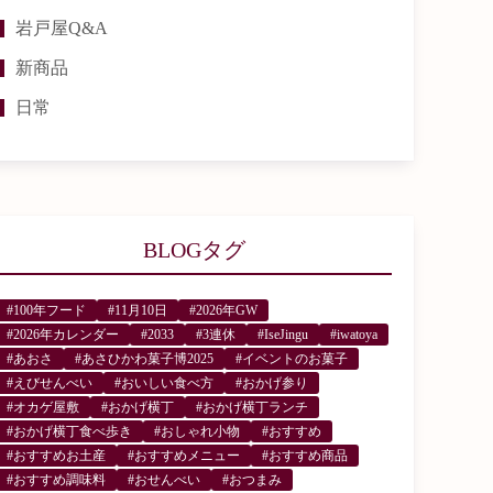
岩戸屋Q&A
新商品
日常
BLOGタグ
#100年フード
#11月10日
#2026年GW
#2026年カレンダー
#2033
#3連休
#IseJingu
#iwatoya
#あおさ
#あさひかわ菓子博2025
#イベントのお菓子
#えびせんべい
#おいしい食べ方
#おかげ参り
#オカゲ屋敷
#おかげ横丁
#おかげ横丁ランチ
#おかげ横丁食べ歩き
#おしゃれ小物
#おすすめ
#おすすめお土産
#おすすめメニュー
#おすすめ商品
#おすすめ調味料
#おせんべい
#おつまみ